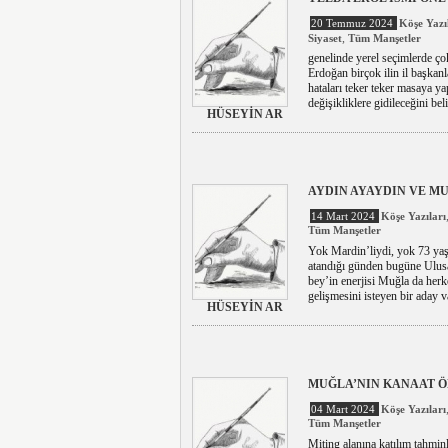
20 Temmuz 2024
Köşe Yazı
,
Siyaset
Tüm Manşetler
genelinde yerel seçimlerde ç
Erdoğan birçok ilin il başkanla
hataları teker teker masaya ya
değişikliklere gidileceğini belirt
HÜSEYİN AR
AYDIN AYAYDIN VE M
14 Mart 2024
Köşe Yazıları
Tüm Manşetler
Yok Mardin’liydi, yok 73 yaşı
atandığı günden bugüne Ulusa
bey’in enerjisi Muğla da herk
gelişmesini isteyen bir aday 
HÜSEYİN AR
MUĞLA’NIN KANAAT 
04 Mart 2024
Köşe Yazıları
Tüm Manşetler
Miting alanına katılım tahmin