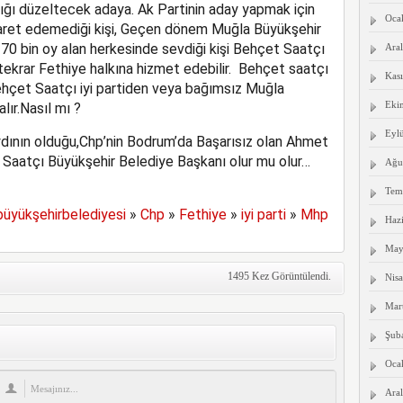
lığı düzeltecek adaya. Ak Partinin aday yapmak için
Oca
saret edemediği kişi, Geçen dönem Muğla Büyükşehir
70 bin oy alan herkesinde sevdiği kişi Behçet Saatçı
Aral
tekrar Fethiye halkına hizmet edebilir. Behçet saatçı
Kas
 Behçet Saatçı iyi partiden veya bağımsız Muğla
Eki
lır.Nasıl mı ?
Eyl
aydının olduğu,Chp’nin Bodrum’da Başarısız olan Ahmet
 Saatçı Büyükşehir Belediye Başkanı olur mu olur…
Ağu
Tem
büyükşehirbelediyesi
»
Chp
»
Fethiye
»
iyi parti
»
Mhp
Haz
May
1495 Kez Görüntülendi.
Nis
Mar
Şub
Oca
Aral