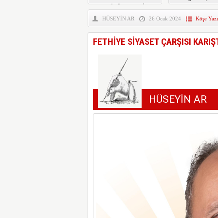
KÜTÜPHANESİ
YENİLENDİ
HÜSEYİN AR
26 Ocak 2024
Köşe Yazı
FETHİYE SİYASET ÇARŞISI KARIŞ
HÜSEYİN AR