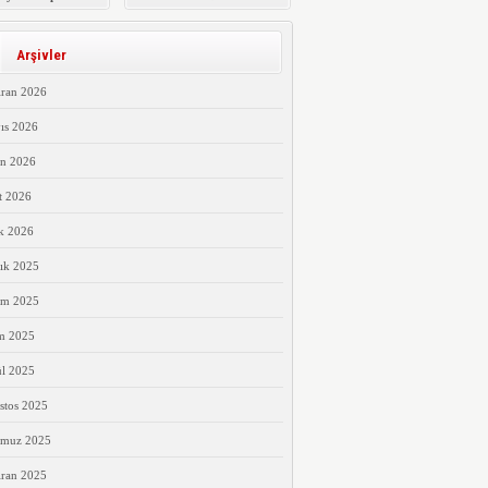
 Masaya Yatırıldı
ALAYI
Arşivler
iran 2026
ıs 2026
an 2026
t 2026
k 2026
ık 2025
ım 2025
m 2025
ül 2025
stos 2025
muz 2025
iran 2025