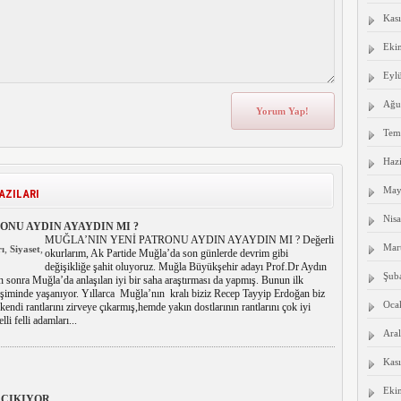
Kas
Eki
Eyl
Ağu
Tem
Haz
May
AZILARI
Nis
ONU AYDIN AYAYDIN MI ?
MUĞLA’NIN YENİ PATRONU AYDIN AYAYDIN MI ? Değerli
Mar
,
,
ı
Siyaset
okurlarım, Ak Partide Muğla’da son günlerde devrim gibi
değişikliğe şahit oluyoruz. Muğla Büyükşehir adayı Prof.Dr Aydın
Şub
 sonra Muğla’da anlaşılan iyi bir saha araştırması da yapmış. Bunun ilk
işiminde yaşanıyor. Yıllarca Muğla’nın kralı biziz Recep Tayyip Erdoğan biz
Oca
endi rantlarını zirveye çıkarmış,hemde yakın dostlarının rantlarını çok iyi
li felli adamları...
Aral
Kas
Eki
 ÇIKIYOR