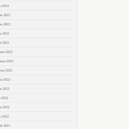
k 2023
ık 2022
ım 2022
m 2022
ül 2022
stos 2022
muz 2022
iran 2022
ıs 2022
an 2022
t 2022
at 2022
k 2022
ık 2021