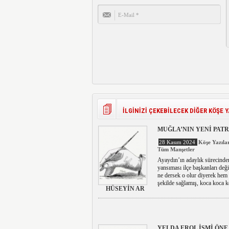
İLGİNİZİ ÇEKEBİLECEK DİĞER KÖŞE Y
MUĞLA’NIN YENİ PATR
28 Kasım 2024
Köşe Yazılar
Tüm Manşetler
Ayaydın’ın adaylık sürecinden
yansıması ilçe başkanları değ
ne dersek o olur diyerek hem k
şekilde sağlamış, koca koca kel
HÜSEYİN AR
YELDA EROL İSMİ ÖNE