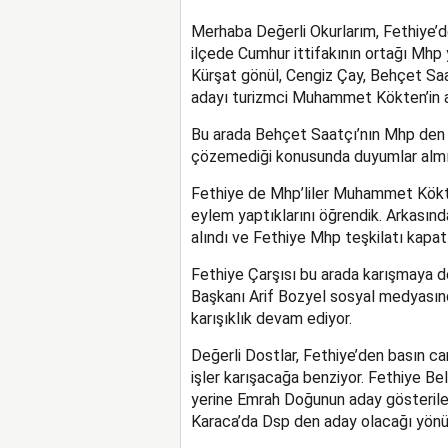
Merhaba Değerli Okurlarım, Fethiye’de 
ilçede Cumhur ittifakının ortağı Mhp
Kürşat gönül, Cengiz Çay, Behçet Saa
adayı turizmci Muhammet Kökten’in ad
Bu arada Behçet Saatçı’nın Mhp den 
çözemediği konusunda duyumlar almı
Fethiye de Mhp’liler Muhammet Kökten
eylem yaptıklarını öğrendik. Arkasın
alındı ve Fethiye Mhp teşkilatı kapatıl
Fethiye Çarşısı bu arada karışmaya d
Başkanı Arif Bozyel sosyal medyasında
karışıklık devam ediyor.
Değerli Dostlar, Fethiye’den basın c
işler karışacağa benziyor. Fethiye B
yerine Emrah Doğunun aday gösterile
Karaca’da Dsp den aday olacağı yönün