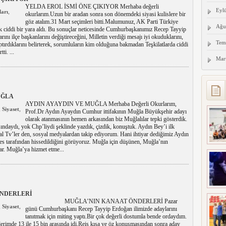
YELDA EROL İSMİ ÖNE ÇIKIYOR Merhaba değerli
Eyl
,
ları
okurlarım.Uzun bir aradan sonra son dönemdeki siyasi kulislere bir
göz atalım.31 Mart seçimleri bitti.Malumunuz, AK Parti Türkiye
Ağu
ok ciddi bir yara aldı. Bu sonuçlar neticesinde Cumhurbaşkanımız Recep Tayyip
rını ilçe başkanlarını değiştireceğini, Milletin verdiği mesajı iyi okuduklarını,
Tem
ptırdıklarını belirterek, sorumluların kim olduğuna bakmadan Teşkilatlarda ciddi
ti. ...
Mar
UĞLA
AYDIN AYAYDIN VE MUĞLA Merhaba Değerli Okurlarım,
,
,
Siyaset
Prof.Dr Aydın Ayaydın Cumhur ittifakının Muğla Büyükşehir adayı
olarak atanmasının hemen arkasından biz Muğlalılar tepki gösterdik.
ndaydı, yok Chp’liydi şeklinde yazdık, çizdik, konuştuk. Aydın Bey’i ilk
l Tv’ler den, sosyal medyalardan takip ediyorum. Hani ihtiyar dediğimiz Aydın
es tarafından hissedildiğini görüyoruz. Muğla için düşünen, Muğla’nın
var. Muğla’ya hizmet etme...
ÖNDERLERİ
MUĞLA’NIN KANAAT ÖNDERLERİ Pazar
,
,
Siyaset
günü Cumhurbaşkanı Recep Tayyip Erdoğan ilimizde adaylarını
tanıtmak için miting yaptı.Bir çok değerli dostumla bende ordaydım.
lerimde 13 ile 15 bin arasında idi,Reis kısa ve öz konuşmasından sonra aday