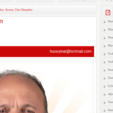
ULA GÖLETİ’NDE
Program Tescillendi
Eğitim
TEMİZLİK
ları
,
Siyaset
,
Tüm Manşetler
SEFERBERLİĞİ
TI
Haz
May
Nis
Mar
huseyinar@hotmail.com
Oca
Aral
Kas
Eki
Eyl
Ağu
Tem
Haz