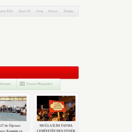
itene Ekle
Kayıt Ol
Giriş
Künye
İletişim
Durumu
Gazete Manşetleri
Ü’de Öğrenci
MUĞLA İLİM YAYMA
tayı: Kampüs ve
CEMİYETİN’DEN FENER