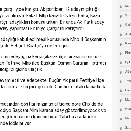
Mar
çarşı iyice karıştı. Ak partiden 12 adayın çıktığı
 ye verilmişti. Fakat Mhp kanadı Özlem Balcı, Kaan
Şub
tçı adaylıkları konuşulurken. Bir anda Ak Parti aday
Oca
ay yapılması Fethiye Çarşısını karıştırdı.
Aral
adaylığı kabul edilmesi konusunda Mhp İl Başkanının
Kas
ştık. Behçet Saatçı’ya geleceğim.
Eki
’in adaylığına karşı çıkarak ilçe binasının önünde
dan Fethiye Mhp ilçe Başkanı Osman Cura’nın istifası
Eyl
dığı bilgisine ulaştık.
Ağu
evam etti ve edecekte. Bugün Ak parti Fethiye İlçe
Tem
n istifa ettiğini öğrendik. Cumhur ittifakı kanadında
Haz
May
amiasından dostlarımızın anlattığına göre Chp de de
Nis
elediye Başkanı Alim Karaca aday gösterilmeyecek ve
ceği konusunda konuşuluyor. Tabi bu arada Alim
Mar
de iddialar var.
Şub