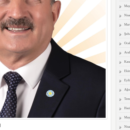
May
Nis
Mar
Şub
Oca
Aral
Kas
Eki
Eyl
Ağu
Tem
Haz
May
I
Nis