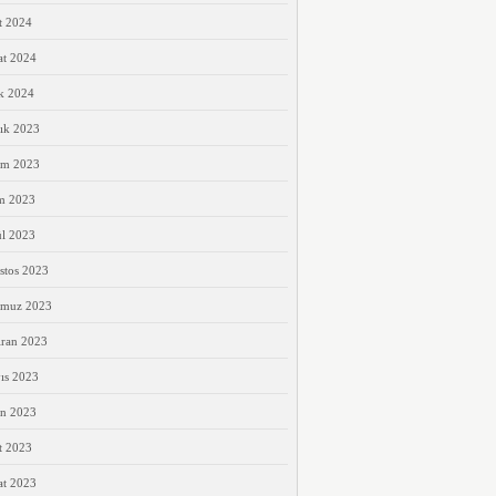
t 2024
at 2024
k 2024
ık 2023
ım 2023
m 2023
ül 2023
stos 2023
muz 2023
iran 2023
ıs 2023
an 2023
t 2023
at 2023