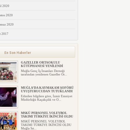
ül 2020
stos 2020
muz 2020
t 2017
En Son Haberler
GAZELLER ORTAOKULU
KÜTÜPHANESİ YENİLENDİ
Muğla Genç İş İnsanları Derneği
tarafından yenilenen Gazeller Or...
MUĞLA’DA KAYMAKAM ŞOFÖRÜ
UYUŞTURUCUDAN TUTUKLANDI
Edinilen bilgilere göre, İzmir Emniyet
Müdürlüğü Kaçakçılık ve O...
MSKÜ PERSONEL VOLEYBOL
TAKIMI TÜRKİYE İKİNCİSİ OLDU
MSKÜ PERSONEL VOLEYBOL
TAKIMI TÜRKİYE İKİNCİSİ OLDU
Muğla Sıt...