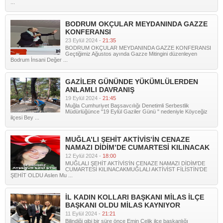
...
BODRUM OKÇULAR MEYDANINDA GAZZE
KONFERANSI
23 Eylül 2024 -
21:35
BODRUM OKÇULAR MEYDANINDA GAZZE KONFERANSI
Geçtiğimiz Ağustos ayında Gazze Mitingini düzenleyen
Bodrum İnsani Değer ...
GAZİLER GÜNÜNDE YÜKÜMLÜLERDEN
ANLAMLI DAVRANIŞ
19 Eylül 2024 -
21:45
Muğla Cumhuriyet Başsavcılığı Denetimli Serbestlik
Müdürlüğünce "19 Eylül Gaziler Günü " nedeniyle Köyceğiz
ilçesi Bey ...
MUĞLA’LI ŞEHİT AKTİVİS’İN CENAZE
NAMAZI DİDİM’DE CUMARTESİ KILINACAK
12 Eylül 2024 -
18:00
MUĞLALI ŞEHİT AKTİVİS'İN CENAZE NAMAZI DİDİM'DE
CUMARTESİ KILINACAKMUĞLALI AKTİVİST FİLİSTİN'DE
ŞEHİT OLDU Aslen Mu ...
İL KADIN KOLLARI BAŞKANI MİLAS İLÇE
BAŞKANI OLDU MİLAS KAYNIYOR
11 Eylül 2024 -
21:21
Bilindiği gibi bir süre önce Emin Çelik ilçe başkanlığı