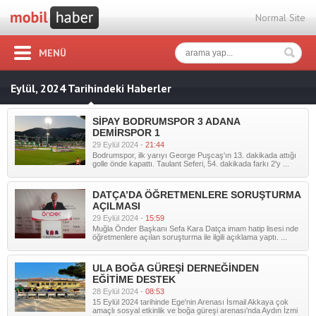
Normal Site
MENÜ
Eylül, 2024 Tarihindeki Haberler
SİPAY BODRUMSPOR 3 ADANA
DEMİRSPOR 1
29 Eylül 2024 -
21:44
Bodrumspor, ilk yarıyı George Puşcaş'ın 13. dakikada attığı
golle önde kapattı. Taulant Seferi, 54. dakikada farkı 2'y ...
DATÇA’DA ÖĞRETMENLERE SORUŞTURMA
AÇILMASI
29 Eylül 2024 -
15:59
Muğla Önder Başkanı Sefa Kara Datça imam hatip lisesi nde
öğretmenlere açılan soruşturma ile ilgili açıklama yaptı. ...
ULA BOĞA GÜREŞİ DERNEĞİNDEN
EĞİTİME DESTEK
28 Eylül 2024 -
08:53
15 Eylül 2024 tarihinde Ege'nin Arenası İsmail Akkaya çok
amaçlı sosyal etkinlik ve boğa güreşi arenası'nda Aydın İzmi