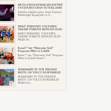
MUĞLA’DA KAYMAKAM ŞOFÖRÜ
UYUŞTURUCUDAN TUTUKLANDI
Edinilen bilgilere göre, İzmir Emniyet
Müdürlüğü Kaçakçılık ve O...
MSKÜ PERSONEL VOLEYBOL
TAKIMI TÜRKİYE İKİNCİSİ OLDU
MSKÜ PERSONEL VOLEYBOL
TAKIMI TÜRKİYE İKİNCİSİ OLDU
Muğla Sıt...
Kanal 7’nin “Dünyanın Tadı”
Programı Milas’ta Çekildi
Kanal 7’nin “Dünyanın Tadı” Programı
Milas’ta Çekildi Kanal 7...
MARMARİS’TE TUR TEKNESİ
BATTI: 110 YOLCU KURTARILDI
MARMARİS’TE TUR TEKNESİ
BATTI: 110 YOLCU KURTARILDI
Muğla’nın...
MUĞLA’YA DEV SPOR
YATIRIMI!MUĞLA ATATÜRK SPOR
SALONU İHALESİ TAMAMLANDI
MUĞLA’YA DEV SPOR
YATIRIMI!MUĞLA ATATÜRK SPOR
SALONU İHA...