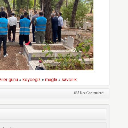
iler günü
»
köyceğiz
»
muğla
»
savcılık
635 Kez Görüntülendi.