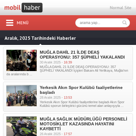
Normal Site
MENÜ
Aralık, 2025 Tarihindeki Haberler
MUĞLA DAHİL 21 İLDE DEAŞ
OPERASYONU: 357 ŞÜPHELİ YAKALANDI
30 Aralık 2025 -
16:39
MUĞLA DAHİL 21 İLDE DEAŞ OPERASYONU: 357
ŞÜPHELİ YAKALANDI İçişleri Bakanı Ali Yerlikaya, Muğla’nın
da aralarında b ...
Yerkesik Akın Spor Kulübü faaliyetlerine
başladı
28 Aralık 2025 -
13:53
Yerkesik Akın Spor Kulübü faaliyetlerine başladı Akın Spor
Kulübü sporun birleştirici gücünü temel alan anlayışıyla ...
MUĞLA SAĞLIK MÜDÜRLÜĞÜ PERSONELİ
MOTOSİKLET KAZASINDA HAYATINI
KAYBETTİ
26 Aralık 2025 -
17:57