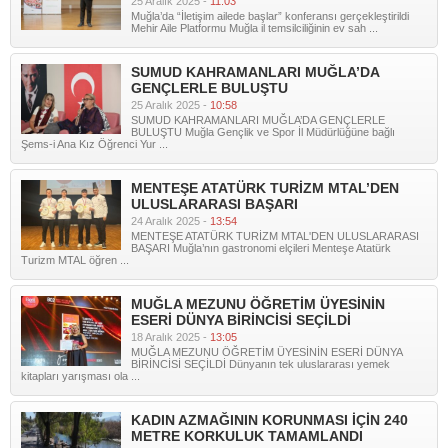
25 Aralık 2025 -
11:03
Muğla’da “İletişim ailede başlar” konferansı gerçekleştirildi
Mehir Aile Platformu Muğla il temsilciliğinin ev sah ...
SUMUD KAHRAMANLARI MUĞLA’DA
GENÇLERLE BULUŞTU
25 Aralık 2025 -
10:58
SUMUD KAHRAMANLARI MUĞLA’DA GENÇLERLE
BULUŞTU Muğla Gençlik ve Spor İl Müdürlüğüne bağlı
Şems-i Ana Kız Öğrenci Yur ...
MENTEŞE ATATÜRK TURİZM MTAL’DEN
ULUSLARARASI BAŞARI
24 Aralık 2025 -
13:54
MENTEŞE ATATÜRK TURİZM MTAL'DEN ULUSLARARASI
BAŞARI Muğla’nın gastronomi elçileri Menteşe Atatürk
Turizm MTAL öğren ...
MUĞLA MEZUNU ÖĞRETİM ÜYESİNİN
ESERİ DÜNYA BİRİNCİSİ SEÇİLDİ
18 Aralık 2025 -
13:05
MUĞLA MEZUNU ÖĞRETİM ÜYESİNİN ESERİ DÜNYA
BİRİNCİSİ SEÇİLDİ Dünyanın tek uluslararası yemek
kitapları yarışması ola ...
KADIN AZMAĞININ KORUNMASI İÇİN 240
METRE KORKULUK TAMAMLANDI