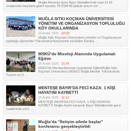
Muğla-Menteşe ilçesi Bayır Mahallesi’nde saat 14.30
sıralarında meydana gelen kazada, 34 ESM 66 plakalı aracın sür ...
MUĞLA SITKI KOÇMAN ÜNİVERSİTESİ
YÖNETİM VE ORGANİZASYON TOPLULUĞU
KÖY OKULLARINDA
25 Aralık 2025 -
22:03
Muğla Sıtkı Koçman Üniversitesi yönetim ve Organizasyon
topluluğu öğrencileri Yüksekokul bünyesinde yürütülen Kardeş ...
MSKÜ’de Mixoloji Alanında Uygulamalı
Eğitim
25 Aralık 2025 -
21:47
MSKÜ’de Mixoloji Alanında Uygulamalı EğitimMuğla Sıtkı
Koçman Üniversitesi (MSKÜ) Muğla Meslek Yüksekokulu
Turizm ve O ...
MENTEŞE BAYIR’DA FECİ KAZA: 1 KİŞİ
HAYATINI KAYBETTİ
25 Aralık 2025 -
11:12
MENTEŞE BAYIR'DA FECİ KAZA: 1 KİŞİ HAYATINI
KAYBETTİ Muğla-Aydın karayolu Bayır Mahallesinde gece
saatlerinde yol k ...
Muğla’da “İletişim ailede başlar”
konferansı gerçekleştirildi