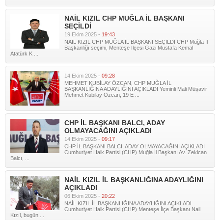
NAİL KIZIL CHP MUĞLA İL BAŞKANI
SEÇİLDİ
19 Ekim 2025 -
19:43
NAİL KIZIL CHP MUĞLA İL BAŞKANI SEÇİLDİ CHP Muğla İl
Başkanlığı seçimi, Menteşe İlçesi Gazi Mustafa Kemal
Atatürk K ...
14 Ekim 2025 -
09:28
MEHMET KUBİLAY ÖZCAN, CHP MUĞLA İL
BAŞKANLIĞINA ADAYLIĞINI AÇIKLADI Yeminli Mali Müşavir
Mehmet Kubilay Özcan, 19 E ...
CHP İL BAŞKANI BALCI, ADAY
OLMAYACAĞINI AÇIKLADI
14 Ekim 2025 -
09:17
CHP İL BAŞKANI BALCI, ADAY OLMAYACAĞINI AÇIKLADI
Cumhuriyet Halk Partisi (CHP) Muğla İl Başkanı Av. Zekican
Balcı, ...
NAİL KIZIL İL BAŞKANLIĞINA ADAYLIĞINI
AÇIKLADI
06 Ekim 2025 -
20:22
NAİL KIZIL İL BAŞKANLIĞINA ADAYLIĞINI AÇIKLADI
Cumhuriyet Halk Partisi (CHP) Menteşe İlçe Başkanı Nail
Kızıl, bugün ...