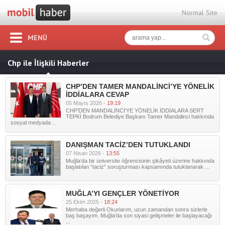
Normal Site
MENÜ
Chp ile İlişkili Haberler
CHP’DEN TAMER MANDALİNCİ’YE YÖNELİK
İDDİALARA CEVAP
05 Mayıs 2026 -
19:19
CHP’DEN MANDALİNCİ’YE YÖNELİK İDDİALARA SERT
TEPKİ Bodrum Belediye Başkanı Tamer Mandalinci hakkında
sosyal medyada ...
DANIŞMAN TACİZ’DEN TUTUKLANDI
07 Nisan 2026 -
13:55
Muğla’da bir üniversite öğrencisinin şikâyeti üzerine hakkında
başlatılan “taciz” soruşturması kapsamında tutuklanarak ...
MUĞLA’YI GENÇLER YÖNETİYOR
25 Ekim 2025 -
18:24
Merhaba değerli Okurlarım, uzun zamandan sonra sizlerle
baş başayım. Muğla’da son siyasi gelişmeler ile başlayacağı
...