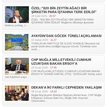
ÖZEL:”820 BİN ZEYTİN AĞACI BİR
ŞİRKETİN PARA İŞTAHINA TERK EDİLDİ”
28 Eylül 2025 -
20:37
ÖZEL: "820 BİN ZEYTİN AĞACI BİR ŞİRKETİN PARA
İŞTAHINA TERK EDİLDİ" Muğla’nın Menteşe ilçesinde
binlerce yurttaş, z ...
AYAYDIN’DAN GÖCEK TÜNELİ AÇIKLAMASI
03 Şubat 2025 -
11:27
TÜNELİN AK PARTİYLE DE İLGİSİ YOKMUŞ Ülkemizin tek
paralı tüneli olma özelliğini taşıyan Göcek Tünelinde süre
uzatı ...
CHP MUĞLA MİLLETVEKİLİ CUMHUR
UZUN’DAN BAKAN ERSOY’A
23 Ocak 2025 -
17:45
CHP MUĞLA MİLLETVEKİLİ CUMHUR UZUN’DAN BAKAN
ERSOY’A “GRAND KARTAL OTEL” SORULARI Yetmiş sekiz
can kaybının yaşa ...
DEKAN’A İKİ FARKLI CEPHEDEN YAKLAŞIM
08 Ocak 2025 -
14:10
Muğla Büyükşehir Belediye Başkanı Ahmet Aras, CHP Muğla
İl Başkanı Zekican Balcı’nın, Muğla Sıtkı Koçman
Üniversitesi ...