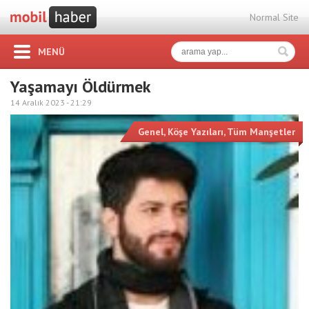
Normal Site
MENÜ
Yaşamayı Öldürmek
14 Aralık 2023 -
21:29
Genel
,
Köşe Yazıları
,
Tüm Manşetler