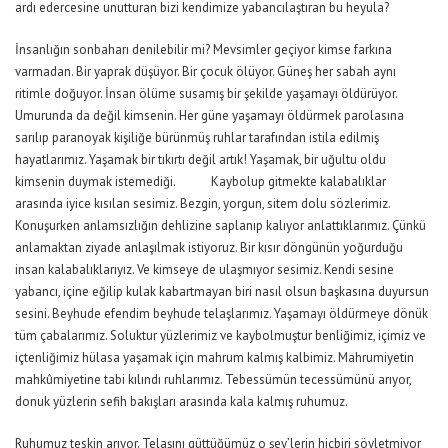
ardı edercesine unutturan bizi kendimize yabancılaştıran bu heyula?
İnsanlığın sonbaharı denilebilir mi? Mevsimler geçiyor kimse farkına
varmadan. Bir yaprak düşüyor. Bir çocuk ölüyor. Güneş her sabah aynı
ritimle doğuyor. İnsan ölüme susamış bir şekilde yaşamayı öldürüyor.
Umurunda da değil kimsenin. Her güne yaşamayı öldürmek parolasına
sarılıp paranoyak kişiliğe bürünmüş ruhlar tarafından istila edilmiş
hayatlarımız. Yaşamak bir tıkırtı değil artık! Yaşamak, bir uğultu oldu
kimsenin duymak istemediği. Kaybolup gitmekte kalabalıklar
arasında iyice kısılan sesimiz. Bezgin, yorgun, sitem dolu sözlerimiz.
Konuşurken anlamsızlığın dehlizine saplanıp kalıyor anlattıklarımız. Çünkü
anlamaktan ziyade anlaşılmak istiyoruz. Bir kısır döngünün yoğurduğu
insan kalabalıklarıyız. Ve kimseye de ulaşmıyor sesimiz. Kendi sesine
yabancı, içine eğilip kulak kabartmayan biri nasıl olsun başkasına duyursun
sesini. Beyhude efendim beyhude telaşlarımız. Yaşamayı öldürmeye dönük
tüm çabalarımız. Soluktur yüzlerimiz ve kaybolmuştur benliğimiz, içimiz ve
içtenliğimiz hülasa yaşamak için mahrum kalmış kalbimiz. Mahrumiyetin
mahkûmiyetine tabi kılındı ruhlarımız. Tebessümün tecessümünü arıyor,
donuk yüzlerin sefih bakışları arasında kala kalmış ruhumuz.
Ruhumuz teskin arıyor. Telaşını güttüğümüz o şey’lerin hiçbiri söyletmiyor