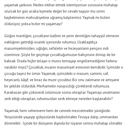
yaşamak şarkısını. Neden intihar etmek istemiyorsun sorusuna muhatap
olursak bir gün acaba kıymete değer bir cevabı taşıyor mu sırrını
kaybetmenin mahcubiyetine uğramış kalplerimiz. Yaşmak mı bizleri
öldürüyor, yoksa bizler mi yaşamayı?
Göğün maviliğini, çocukların kalbini ve yerin derinliğini tahayyül etmenin
ıraklığının getirdiği esareti içerisinde ruhumuz. Uzaklaştıkça
masumiyetimizden, sığlığın, sefaletin ve hezeyanların pençesi indi
üzerimize. Şöyle bir geçmişe çocukluğumuzun bahçesine dönüp de bir
baksak. Orada hiçbir telaşın o munis temaşayı engellemediğinin farkına
varabilir miyiz? Çocukluk, insanın masumiyet evresinin kemâlidir. İçimizde o
çocuğu taşırız bir ömür. Yaşamak, içimizdeki o masum, samimi, saf,
heyecanlı, kâşif, ve biraz da muzır çocuktur. Biz onu zalimane ve amiyane
bir şekilde öldürdük. Merhametin nasipsizliği çöreklendi ruhumuza.
Karabasan gibi çöküverdi üstümüze sonra ıstıraplar. Yaşamayı unutmanın
zerk ettiği ıstırapları, ruhumuzdan sevk etmeye nereden başlanabilir?
Yaşamak, hem cehennemi hem de cenneti mezcetmektir yüreğinde.
Yeryüzünde yaşayıp gökyüzünde kaybolmaktır. Fezaya dalıp, ummandan
dönmektir . İçinde bir dünyanın dışında bir rüyanın sırrına muhatap olmaktır