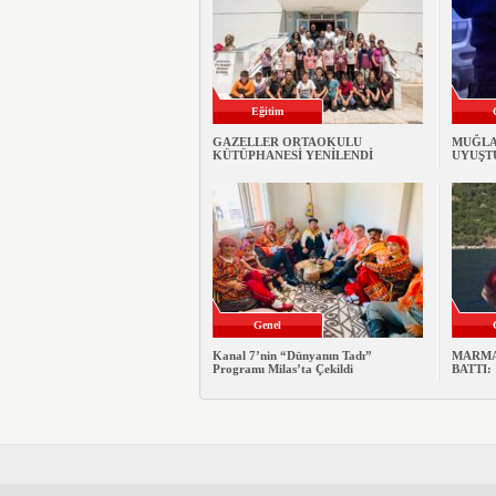
Eğitim
GAZELLER ORTAOKULU
MUĞLA
KÜTÜPHANESİ YENİLENDİ
UYUŞT
Genel
Kanal 7’nin “Dünyanın Tadı”
MARMA
Programı Milas’ta Çekildi
BATTI: