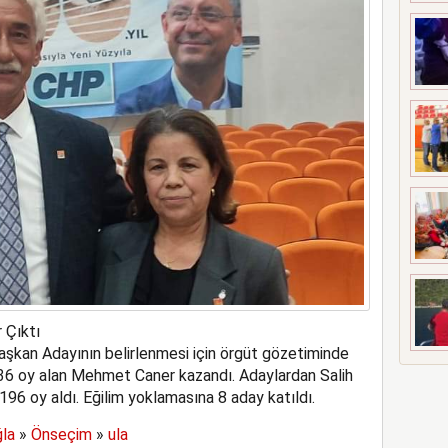
 Çıktı
şkan Adayının belirlenmesi için örgüt gözetiminde
336 oy alan Mehmet Caner kazandı. Adaylardan Salih
96 oy aldı. Eğilim yoklamasına 8 aday katıldı.
la
»
Önseçim
»
ula