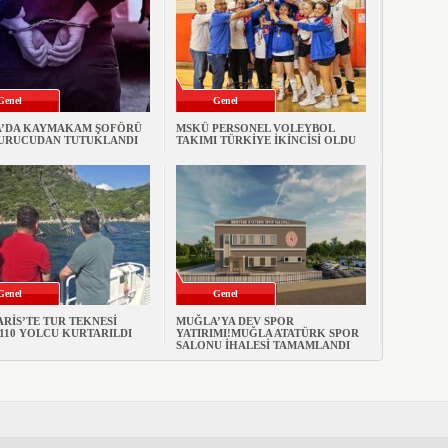
Genel
Genel
’DA KAYMAKAM ŞOFÖRÜ
MSKÜ PERSONEL VOLEYBOL
URUCUDAN TUTUKLANDI
TAKIMI TÜRKİYE İKİNCİSİ OLDU
Genel
Genel
RİS’TE TUR TEKNESİ
MUĞLA’YA DEV SPOR
 110 YOLCU KURTARILDI
YATIRIMI!MUĞLA ATATÜRK SPOR
SALONU İHALESİ TAMAMLANDI