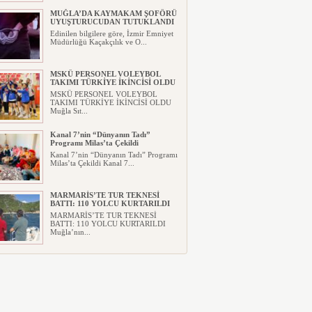
MUĞLA’DA KAYMAKAM ŞOFÖRÜ
UYUŞTURUCUDAN TUTUKLANDI
Edinilen bilgilere göre, İzmir Emniyet
Müdürlüğü Kaçakçılık ve O...
MSKÜ PERSONEL VOLEYBOL
TAKIMI TÜRKİYE İKİNCİSİ OLDU
MSKÜ PERSONEL VOLEYBOL
TAKIMI TÜRKİYE İKİNCİSİ OLDU
Muğla Sıt...
Kanal 7’nin “Dünyanın Tadı”
Programı Milas’ta Çekildi
Kanal 7’nin “Dünyanın Tadı” Programı
Milas’ta Çekildi Kanal 7...
MARMARİS’TE TUR TEKNESİ
BATTI: 110 YOLCU KURTARILDI
MARMARİS’TE TUR TEKNESİ
BATTI: 110 YOLCU KURTARILDI
Muğla’nın...
MUĞLA’YA DEV SPOR
YATIRIMI!MUĞLA ATATÜRK SPOR
SALONU İHALESİ TAMAMLANDI
MUĞLA’YA DEV SPOR
YATIRIMI!MUĞLA ATATÜRK SPOR
SALONU İHA...