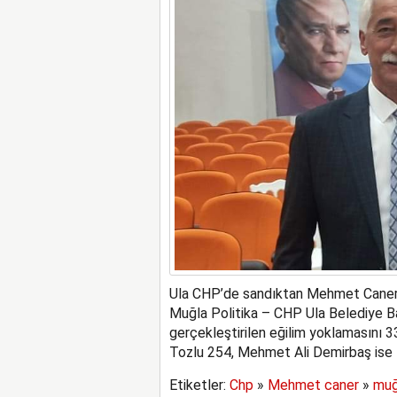
Ula CHP’de sandıktan Mehmet Caner
Muğla Politika – CHP Ula Belediye Ba
gerçekleştirilen eğilim yoklamasını 
Tozlu 254, Mehmet Ali Demirbaş ise 1
Etiketler:
Chp
»
Mehmet caner
»
muğ