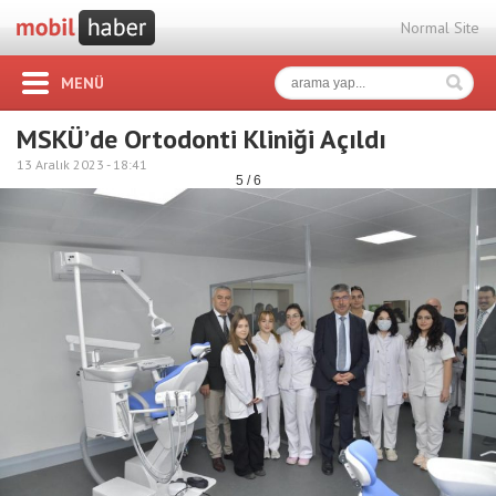
Normal Site
MENÜ
MSKÜ’de Ortodonti Kliniği Açıldı
13 Aralık 2023 -
18:41
5 / 6