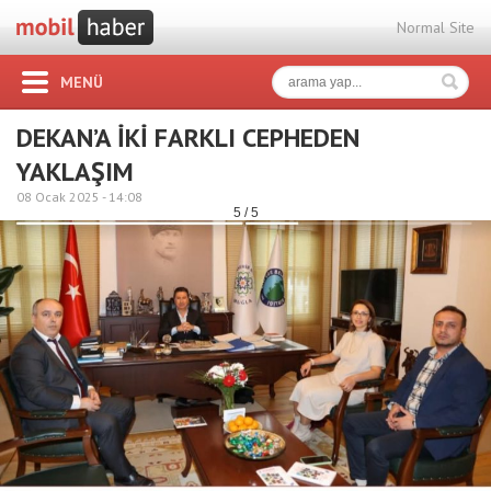
Normal Site
MENÜ
DEKAN’A İKİ FARKLI CEPHEDEN
YAKLAŞIM
08 Ocak 2025 -
14:08
5 / 5