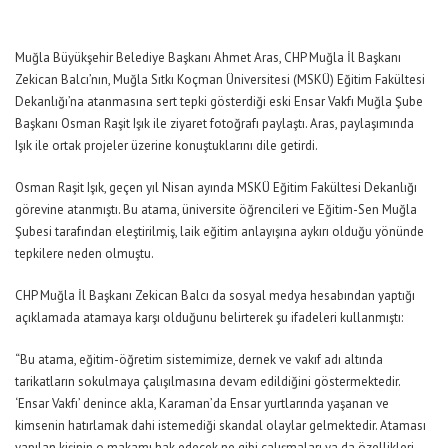
Muğla Büyükşehir Belediye Başkanı Ahmet Aras, CHP Muğla İl Başkanı
Zekican Balcı’nın, Muğla Sıtkı Koçman Üniversitesi (MSKÜ) Eğitim Fakültesi
Dekanlığı’na atanmasına sert tepki gösterdiği eski Ensar Vakfı Muğla Şube
Başkanı Osman Raşit Işık ile ziyaret fotoğrafı paylaştı. Aras, paylaşımında
Işık ile ortak projeler üzerine konuştuklarını dile getirdi.
Osman Raşit Işık, geçen yıl Nisan ayında MSKÜ Eğitim Fakültesi Dekanlığı
görevine atanmıştı. Bu atama, üniversite öğrencileri ve Eğitim-Sen Muğla
Şubesi tarafından eleştirilmiş, laik eğitim anlayışına aykırı olduğu yönünde
tepkilere neden olmuştu.
CHP Muğla İl Başkanı Zekican Balcı da sosyal medya hesabından yaptığı
açıklamada atamaya karşı olduğunu belirterek şu ifadeleri kullanmıştı:
“Bu atama, eğitim-öğretim sistemimize, dernek ve vakıf adı altında
tarikatların sokulmaya çalışılmasına devam edildiğini göstermektedir.
‘Ensar Vakfı’ denince akla, Karaman’da Ensar yurtlarında yaşanan ve
kimsenin hatırlamak dahi istemediği skandal olaylar gelmektedir. Ataması
yapılan kişinin o makamı hak edecek ne gibi çalışmaları ya da özellikleri