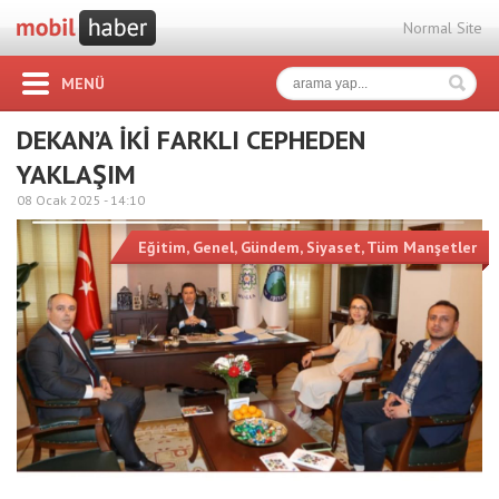
Normal Site
MENÜ
DEKAN’A İKİ FARKLI CEPHEDEN
YAKLAŞIM
08 Ocak 2025 -
14:10
Eğitim
,
Genel
,
Gündem
,
Siyaset
,
Tüm Manşetler