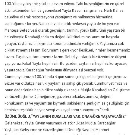
100. Yılına yakışır bir şekilde devam ediyor. Tabi bu şenliğimizin en güzel
etkinliklerinden biri de geleneksel Yayla Kavun Yarışmamız. Narlı Kahve
belediye olarak restorasyonu yaptığımız ve halkımızın hizmetine
sunduğumuz bir yer. Narlı kahve ile artık herkesin yayla de bir yeri var.
Menteşe Belediyesi olarak geçmişini, tarihini, yörük kültürünü yaşatan bir
belediyeyiz. Karabağlar’da en değerli kültürel miraslarımızın başında
geliyor. Yaylamız en kıymetli koruma altındaki varlığımız. Yaylamıza çok
dikkat etmemiz lazım. Korumamız gerekiyor. Kesikleri, irimleri kesmememiz
lazım. Taş duvar örmememiz lazım. Belediye olarak biz üzerimize düşeni
yapıyoruz. Fakat Yayla hepimizin. Bu yüzden yaylamızı hepimiz koruyacak,
yaşatacağız. Karabağlar Yaylasının dünyada eşi benzeri yok.
Cumhuriyetimizin 100. Yılında 3 gün süren çok güzel bir şenlik geçiriyoruz.
Bizler var oldukça nasıl ki yaylamıza sahip çıkıyorsak, Cumhuriyetimize ve
onun değerlerine hep birlikte sahip çıkacağız. Muğla Karabağları Geliştirme
ve Güzelleştirme Derneğimize, gazeteci arkadaşlarımıza, değerli
konuklarımıza ve yaylamızın kıymetli sakinlerine şenliğimize geldiğiniz için
hepinize teşekkür ediyor, sevgi ve saygılarımı sunuyorum. “dedi.
ÜZÜMLÜOĞLU, “YAYLANIN KURALLARI VAR. ONA GÖRE YAŞAYACAĞIZ”
Geleneksel Yayla Kavun yarışması ve etkinlikler, Muğla Karabağlar
Yaylasını Geliştirme ve Güzelleştirme Derneği Başkanı Mehmet