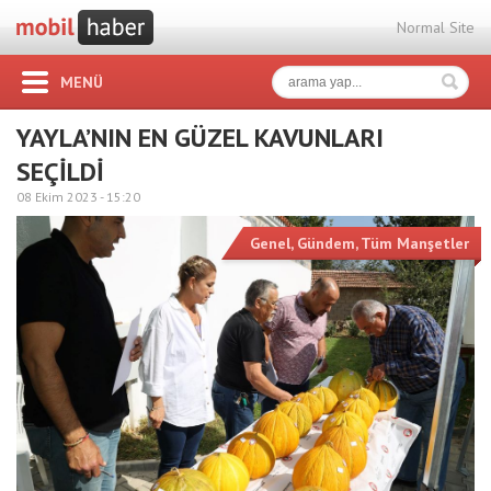
Normal Site
MENÜ
YAYLA’NIN EN GÜZEL KAVUNLARI
SEÇİLDİ
08 Ekim 2023 -
15:20
Genel
,
Gündem
,
Tüm Manşetler