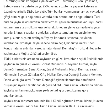
Üzümlüoğlu’nun konuşmasıyla devam etti. Üzümlüoğlu konuşmasında, “
Belediyemiz ile birlikte bu yıl 250 civarında tüpleme yaparak katıkarası
üzümü yetiştirdik. Dişbudak ektik. Tüm bunları yapmamızın amacı yayladaki
çiftçilerimize gelir sağlamak ve tarlalarını satmalarına engel olmak. Tabi
burada yayla sakinlerimizin dikkat etmesi gereken hususlar var. Suyu idareli
kullanmamız lazım. İklim krizi ve kuraklık nedeniyle yaylamızdaki kuyular
kurudu. Bilinçsiz yapılan sondajlar, bahçe sulamaları nedeniyle herkes
komşusunun suyunu azaltıyor. Yaylayı korumak istiyorsak, yaylanın
kurallarına uymalıyız. Yayla sadece bizim değil, bir dünya mirası.” dedi.
Konuşmaların ardından yerel sanatçı Hamdi Demirtaş’ın Türkü dinletisi ile
katılımcılara Muğla türküleri seslendirdi.
Türkü dinletisinin ardından Yayla’nın en güzel kavunları seçildi. Etkinliklerde
yaylanın en güzel 20 kavunu Ziraat Mühendisi Süleyman Kurnaz, Yayla
Derneği Temsilcisi Şenal Oskay, Ziraat Mühendisi Mesut Durmuş, Ziraat
Mühendisi Seylan Gültekin, Çiftçi Malları Koruma Derneği Başkanı Mehmet
Ersen ve Muğla Yerel Tohum Derneği Başkanı Mehmet Bal tarafından
oluşan jüri üyeleri tarafından değerlendirildi. Paris kavunu olarak da bilinen
Yayla kavunları rengi, kokusu, şekli ve tadı gibi özelliklerine göre
puanlandırıldı.
Yayla Kavun Yarışması sonunda Halil Kürklüoğlu’nun kavunu birinci, Nurcan
Vardar’ın kavunu ikinci, Gül Taş’ın kavunu üçüncü, Halil Taş’ın kavunu