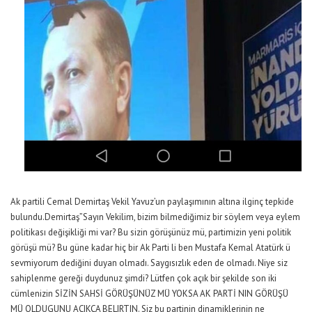
Ak partili Cemal Demirtaş Vekil Yavuz’un paylaşımının altına ilginç tepkide
bulundu.Demirtaş”Sayın Vekilim, bizim bilmediğimiz bir söylem veya eylem
politikası değişikliği mi var? Bu sizin görüşünüz mü, partimizin yeni politik
görüşü mü? Bu güne kadar hiç bir Ak Parti li ben Mustafa Kemal Atatürk ü
sevmiyorum dediğini duyan olmadı. Saygısızlık eden de olmadı. Niye siz
sahiplenme gereği duydunuz şimdi? Lütfen çok açık bir şekilde son iki
cümlenizin SİZİN SAHSİ GÖRÜŞÜNÜZ MÜ YOKSA AK PARTİ NIN GÖRÜŞÜ
MÜ OLDUGUNU AÇIKÇA BELIRTIN. Siz bu partinin dinamiklerinin ne