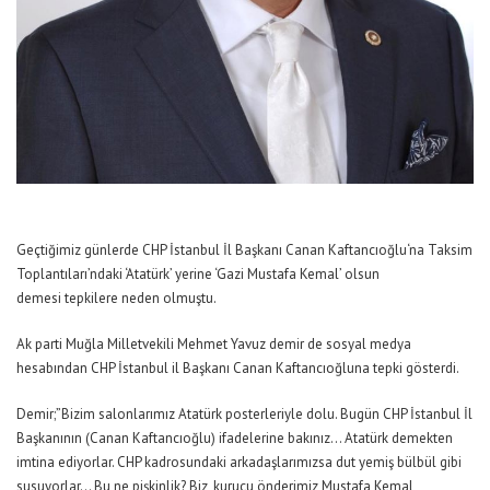
Geçtiğimiz günlerde
CHP
İstanbul İl Başkanı
Canan Kaftancıoğlu
‘na Taksim
Toplantıları’ndaki ‘Atatürk’ yerine ‘Gazi Mustafa Kemal’ olsun
demesi tepkilere neden olmuştu.
Ak parti Muğla Milletvekili Mehmet Yavuz demir de sosyal medya
hesabından CHP İstanbul il Başkanı Canan Kaftancıoğluna tepki gösterdi.
Demir;”Bizim salonlarımız Atatürk posterleriyle dolu. Bugün CHP İstanbul İl
Başkanının (Canan Kaftancıoğlu) ifadelerine bakınız… Atatürk demekten
imtina ediyorlar. CHP kadrosundaki arkadaşlarımızsa dut yemiş bülbül gibi
susuyorlar… Bu ne pişkinlik? Biz, kurucu önderimiz Mustafa Kemal