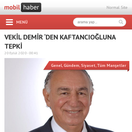
Normal Site
MENÜ
VEKİL DEMİR ‘DEN KAFTANCIOĞLUNA
TEPKİ
20 Eylül 2020 -
00:41
Genel
,
Gündem
,
Siyaset
,
Tüm Manşetler