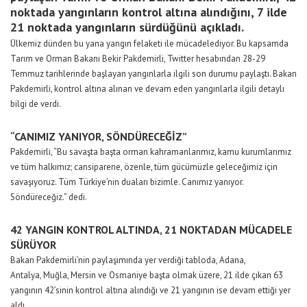
noktada yangınların kontrol altına alındığını, 7 ilde
21 noktada yangınların sürdüğünü açıkladı.
Ülkemiz dünden bu yana yangın felaketi ile mücadelediyor. Bu kapsamda
Tarım ve Orman Bakanı Bekir Pakdemirli, Twitter hesabından 28-29
Temmuz tarihlerinde başlayan yangınlarla ilgili son durumu paylaştı. Bakan
Pakdemirli, kontrol altına alınan ve devam eden yangınlarla ilgili detaylı
bilgi de verdi.
“CANIMIZ YANIYOR, SÖNDÜRECEĞİZ”
Pakdemirli, “Bu savaşta başta orman kahramanlarımız, kamu kurumlarımız
ve tüm halkımız; cansiparene, özenle, tüm gücümüzle geleceğimiz için
savaşıyoruz. Tüm Türkiye’nin duaları bizimle. Canımız yanıyor.
Söndüreceğiz.” dedi.
42 YANGIN KONTROL ALTINDA, 21 NOKTADAN MÜCADELE
SÜRÜYOR
Bakan Pakdemirli’nin paylaşımında yer verdiği tabloda, Adana,
Antalya, Muğla, Mersin ve Osmaniye başta olmak üzere, 21 ilde çıkan 63
yangının 42’sinin kontrol altına alındığı ve 21 yangının ise devam ettiği yer
aldı.