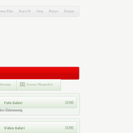
itene Ekle
Kayıt Ol
Giriş
Künye
İletişim
Durumu
Gazete Manşetleri
Foto Galeri
TÜMÜ
leri Eklenmemiş
Video Galeri
TÜMÜ