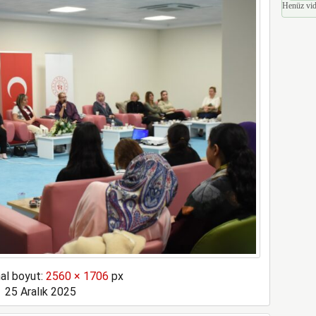
Henüz vid
nal boyut:
2560 × 1706
px
25 Aralık 2025