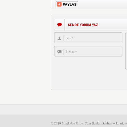
SENDE YORUM YAZ
© 2020
Muğladan Haber
Tüm Hakları Saklıdır ~ İzinsiz 