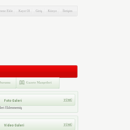
itene Ekle
Kayıt Ol
Giriş
Künye
İletişim
Durumu
Gazete Manşetleri
Foto Galeri
TÜMÜ
leri Eklenmemiş
Video Galeri
TÜMÜ