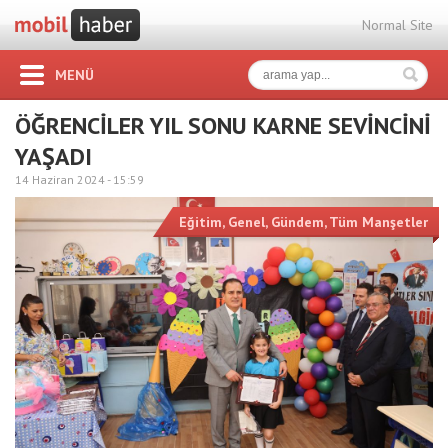
Normal Site
MENÜ
ÖĞRENCİLER YIL SONU KARNE SEVİNCİNİ
YAŞADI
14 Haziran 2024 -
15:59
Eğitim
,
Genel
,
Gündem
,
Tüm Manşetler