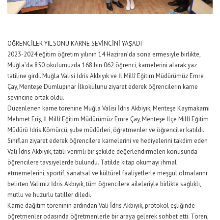
ÖĞRENCİLER YIL SONU KARNE SEVİNCİNİ YAŞADI
2023-2024 eğitim öğretim yılının 14 Haziran’da sona ermesiyle birlikte,
Muğla’da 850 okulumuzda 168 bin 062 öğrenci, karnelerini alarak yaz
tatiline girdi. Muğla Valisi İdris Akbıyık ve İl Millî Eğitim Müdürümüz Emre
Çay, Menteşe Dumlupınar İlkokulunu ziyaret ederek öğrencilerin karne
sevincine ortak oldu.
Düzenlenen karne törenine Muğla Valisi İdris Akbıyık, Menteşe Kaymakamı
Mehmet Eriş, İl Millî Eğitim Müdürümüz Emre Çay, Menteşe İlçe Millî Eğitim
Müdürü İdris Kömürcü, şube müdürleri, öğretmenler ve öğrenciler katıldı.
Sınıfları ziyaret ederek öğrencilere karnelerini ve hediyelerini takdim eden
Vali İdris Akbıyık, tatili verimli bir şekilde değerlendirmeleri konusunda
öğrencilere tavsiyelerde bulundu. Tatilde kitap okumayı ihmal
etmemelerini, sportif, sanatsal ve kültürel faaliyetlerle meşgul olmalarını
belirten Valimiz İdris Akbıyık, tüm öğrencilere aileleriyle birlikte sağlıklı,
mutlu ve huzurlu tatiller diledi.
Karne dağıtım töreninin ardından Vali İdris Akbıyık, protokol eşliğinde
öğretmenler odasında öğretmenlerle bir araya gelerek sohbet etti. Tören,