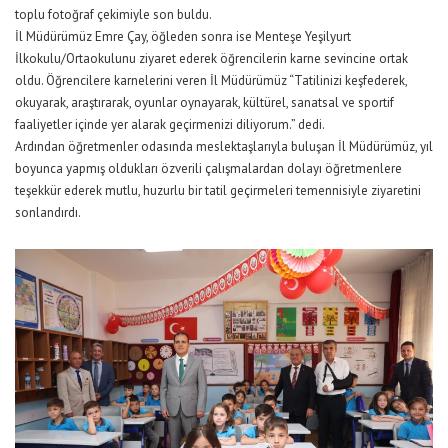
toplu fotoğraf çekimiyle son buldu.
İl Müdürümüz Emre Çay, öğleden sonra ise Menteşe Yeşilyurt
İlkokulu/Ortaokulunu ziyaret ederek öğrencilerin karne sevincine ortak
oldu. Öğrencilere karnelerini veren İl Müdürümüz “Tatilinizi keşfederek,
okuyarak, araştırarak, oyunlar oynayarak, kültürel, sanatsal ve sportif
faaliyetler içinde yer alarak geçirmenizi diliyorum.” dedi.
Ardından öğretmenler odasında meslektaşlarıyla buluşan İl Müdürümüz, yıl
boyunca yapmış oldukları özverili çalışmalardan dolayı öğretmenlere
teşekkür ederek mutlu, huzurlu bir tatil geçirmeleri temennisiyle ziyaretini
sonlandırdı.