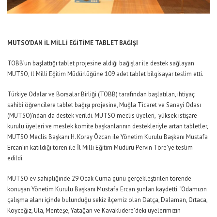
MUTSO’DAN İL MİLLİ EĞİTİME TABLET BAĞIŞI
TOBB’un başlattığı tablet projesine aldığı bağışlar ile destek sağlayan
MUTSO, İl Milli Eğitim Müdürlüğüne 109 adet tablet bilgisayar teslim etti.
Türkiye Odalar ve Borsalar Birliği (TOBB) tarafından başlatılan, ihtiyaç
sahibi öğrencilere tablet bağışı projesine, Muğla Ticaret ve Sanayi Odası
(MUTSO)’ndan da destek verildi. MUTSO meclis üyeleri, yüksek istişare
kurulu üyeleri ve meslek komite başkanlarının destekleriyle artan tabletler,
MUTSO Meclis Başkanı H. Koray Özcan ile Yönetim Kurulu Başkanı Mustafa
Ercan’ın katıldığı tören ile İl Milli Eğitim Müdürü Pervin Töre’ye teslim
edildi.
MUTSO ev sahipliğinde 29 Ocak Cuma günü gerçekleştirilen törende
konuşan Yönetim Kurulu Başkanı Mustafa Ercan şunları kaydetti: “Odamızın
çalışma alanı içinde bulunduğu sekiz ilçemiz olan Datça, Dalaman, Ortaca,
Köyceğiz, Ula, Menteşe, Yatağan ve Kavaklıdere’deki üyelerimizin