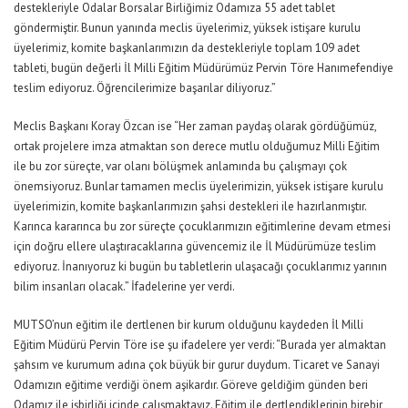
destekleriyle Odalar Borsalar Birliğimiz Odamıza 55 adet tablet
göndermiştir. Bunun yanında meclis üyelerimiz, yüksek istişare kurulu
üyelerimiz, komite başkanlarımızın da destekleriyle toplam 109 adet
tableti, bugün değerli İl Milli Eğitim Müdürümüz Pervin Töre Hanımefendiye
teslim ediyoruz. Öğrencilerimize başarılar diliyoruz.”
Meclis Başkanı Koray Özcan ise “
Her zaman paydaş olarak gördüğümüz,
ortak projelere imza atmaktan son derece mutlu olduğumuz Milli Eğitim
ile bu zor süreçte, var olanı bölüşmek anlamında bu çalışmayı çok
önemsiyoruz. Bunlar tamamen meclis üyelerimizin,
yüksek istişare kurulu
üyelerimizin, komite başkanlarımızın şahsi destekleri ile hazırlanmıştır.
Karınca kararınca bu zor süreçte çocuklarımızın eğitimlerine devam etmesi
için doğru ellere ulaştıracaklarına güvencemiz ile İl Müdürümüze teslim
ediyoruz. İnanıyoruz ki bugün bu tabletlerin ulaşacağı çocuklarımız yarının
bilim insanları olacak.” İfadelerine yer verdi.
MUTSO’nun eğitim ile dertlenen bir kurum olduğunu kaydeden İl Milli
Eğitim Müdürü Pervin Töre ise şu ifadelere yer verdi: “Burada yer almaktan
şahsım ve kurumum adına çok büyük bir gurur duydum. Ticaret ve Sanayi
Odamızın eğitime verdiği önem aşikardır. Göreve geldiğim günden beri
Odamız ile işbirliği içinde çalışmaktayız. Eğitim ile dertlendiklerinin birebir