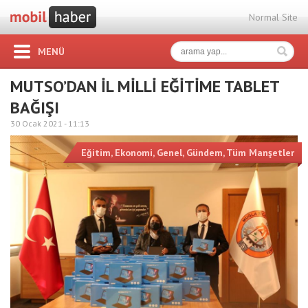
Normal Site
MENÜ
MUTSO’DAN İL MİLLİ EĞİTİME TABLET
BAĞIŞI
30 Ocak 2021 -
11:13
Eğitim
,
Ekonomi
,
Genel
,
Gündem
,
Tüm Manşetler