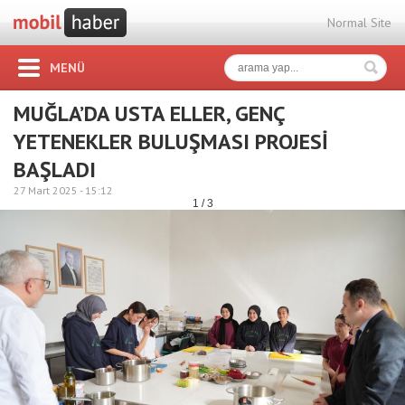
Normal Site
MENÜ
MUĞLA’DA USTA ELLER, GENÇ
YETENEKLER BULUŞMASI PROJESİ
BAŞLADI
27 Mart 2025 -
15:12
1 / 3