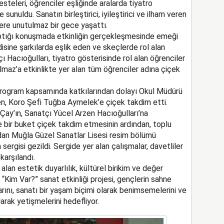
steleri, öğrenciler eşliğinde aralarda tiyatro
de sunuldu. Sanatın birleştirici, iyileştirici ve ilham veren
lere unutulmaz bir gece yaşattı.
aptığı konuşmada etkinliğin gerçekleşmesinde emeği
ine şarkılarda eşlik eden ve skeçlerde rol alan
tçı Hacıoğulları, tiyatro gösterisinde rol alan öğrenciler
ılmaz’a etkinlikte yer alan tüm öğrenciler adına çiçek
rogram kapsamında katkılarından dolayı Okul Müdürü
ken, Koro Şefi Tuğba Aymelek’e çiçek takdim etti.
Çay’ın, Sanatçı Yücel Arzen Hacıoğulları’na
ve bir buket çiçek takdim etmesinin ardından, toplu
ndan Muğla Güzel Sanatlar Lisesi resim bölümü
sergisi gezildi. Sergide yer alan çalışmalar, davetliler
karşılandı.
alan estetik duyarlılık, kültürel birikim ve değer
“Kim Var?” sanat etkinliği projesi, gençlerin sahne
ını, sanatı bir yaşam biçimi olarak benimsemelerini ve
arak yetişmelerini hedefliyor.