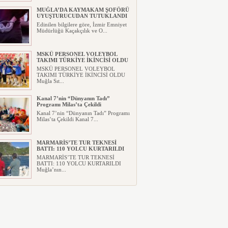
MUĞLA’DA KAYMAKAM ŞOFÖRÜ
UYUŞTURUCUDAN TUTUKLANDI
Edinilen bilgilere göre, İzmir Emniyet
Müdürlüğü Kaçakçılık ve O...
MSKÜ PERSONEL VOLEYBOL
TAKIMI TÜRKİYE İKİNCİSİ OLDU
MSKÜ PERSONEL VOLEYBOL
TAKIMI TÜRKİYE İKİNCİSİ OLDU
Muğla Sıt...
Kanal 7’nin “Dünyanın Tadı”
Programı Milas’ta Çekildi
Kanal 7’nin “Dünyanın Tadı” Programı
Milas’ta Çekildi Kanal 7...
MARMARİS’TE TUR TEKNESİ
BATTI: 110 YOLCU KURTARILDI
MARMARİS’TE TUR TEKNESİ
BATTI: 110 YOLCU KURTARILDI
Muğla’nın...
MUĞLA’YA DEV SPOR
YATIRIMI!MUĞLA ATATÜRK SPOR
SALONU İHALESİ TAMAMLANDI
MUĞLA’YA DEV SPOR
YATIRIMI!MUĞLA ATATÜRK SPOR
SALONU İHA...