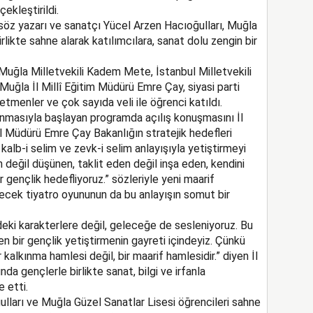
ekleştirildi.
söz yazarı ve sanatçı Yücel Arzen Hacıoğulları, Muğla
rlikte sahne alarak katılımcılara, sanat dolu zengin bir
 Muğla Milletvekili Kadem Mete, İstanbul Milletvekili
Muğla İl Millî Eğitim Müdürü Emre Çay, siyasi parti
öğretmenler ve çok sayıda veli ile öğrenci katıldı.
unmasıyla başlayan programda açılış konuşmasını İl
l Müdürü Emre Çay Bakanlığın stratejik hedefleri
 kalb-i selim ve zevk-i selim anlayışıyla yetiştirmeyi
 değil düşünen, taklit eden değil inşa eden, kendini
r gençlik hedefliyoruz.” sözleriyle yeni maarif
necek tiyatro oyununun da bu anlayışın somut bir
eki karakterlere değil, geleceğe de sesleniyoruz. Bu
en bir gençlik yetiştirmenin gayreti içindeyiz. Çünkü
r kalkınma hamlesi değil, bir maarif hamlesidir.” diyen İl
 gençlerle birlikte sanat, bilgi ve irfanla
 etti.
lları ve Muğla Güzel Sanatlar Lisesi öğrencileri sahne