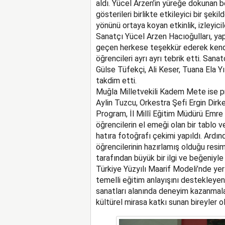
aldı. Yücel Arzen’in yüreğe dokunan be
gösterileri birlikte etkileyici bir şekil
yönünü ortaya koyan etkinlik, izleyici
Sanatçı Yücel Arzen Hacıoğulları, y
geçen herkese teşekkür ederek kendis
öğrencileri ayrı ayrı tebrik etti. Sana
Gülse Tüfekçi, Ali Keser, Tuana Ela Y
takdim etti.
Muğla Milletvekili Kadem Mete ise p
Aylin Tuzcu, Orkestra Şefi Ergin Dir
Program, İl Millî Eğitim Müdürü Emre 
öğrencilerin el emeği olan bir tablo 
hatıra fotoğrafı çekimi yapıldı. Ardı
öğrencilerinin hazırlamış olduğu resim 
tarafından büyük bir ilgi ve beğeniyle 
Türkiye Yüzyılı Maarif Modeli’nde yer 
temelli eğitim anlayışını destekleyen 
sanatları alanında deneyim kazanmalar
kültürel mirasa katkı sunan bireyler ol