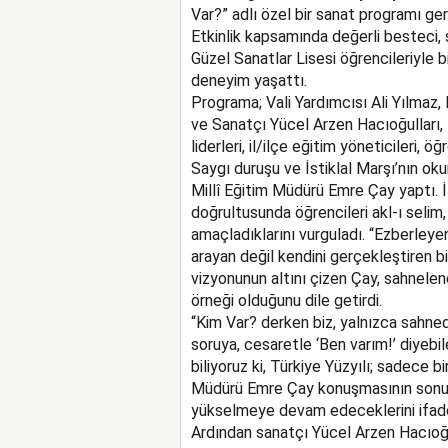
Var?” adlı özel bir sanat programı gerç
Etkinlik kapsamında değerli besteci, 
Güzel Sanatlar Lisesi öğrencileriyle bi
deneyim yaşattı.
Programa; Vali Yardımcısı Ali Yılmaz,
ve Sanatçı Yücel Arzen Hacıoğulları, 
liderleri, il/ilçe eğitim yöneticileri, 
Saygı duruşu ve İstiklal Marşı’nın ok
Millî Eğitim Müdürü Emre Çay yaptı. İ
doğrultusunda öğrencileri akl-ı selim,
amaçladıklarını vurguladı. “Ezberleyen
arayan değil kendini gerçekleştiren bi
vizyonunun altını çizen Çay, sahnele
örneği olduğunu dile getirdi.
“Kim Var? derken biz, yalnızca sahned
soruya, cesaretle ‘Ben varım!’ diyebil
biliyoruz ki, Türkiye Yüzyılı; sadece bi
Müdürü Emre Çay konuşmasının sonunda
yükselmeye devam edeceklerini ifade
Ardından sanatçı Yücel Arzen Hacıoğu