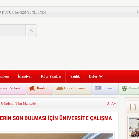
S
 KÜTÜPHANESİ YENİLENDİ
 ŞOFÖRÜ UYUŞTURUCUDAN TUTUKLANDI
BOL TAKIMI TÜRKİYE İKİNCİSİ OLDU
ı” Programı Milas’ta Çekildi
NESİ BATTI: 110 YOLCU KURTARILDI
ATIRIMI!MUĞLA ATATÜRK SPOR SALONU İHALESİ
ündem
İslamiyet
Köşe Yazıları
Sağlık
Diğer
NDAKİ VATANDAŞ ÖLÜ BULUNDU
irma Rehberi
İlanlar
Hava Durumu
Finans
Puan 
ü Muğla2da yankılandı
sti
,
Gündem
,
Tüm Manşetler
A-
A+
 2’SİNDE ÇOCUK YOK
ERİN SON BULMASI İÇİN ÜNİVERSİTE ÇALIŞMA