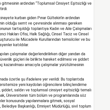
 gitmesinin ardından “Toplumsal Cinsiyet Eşitsizliği ve
irdi.
cinayete kurban giden Pınar Gültekin’in ardından
inin olduğu semt ve çevresinde alınması gereken
unun tartışıldığı toplantıya Kadın ve Aile Çalışmaları
i Hakları Ofisi, Halk Sağlığı, Cinsel Taciz ve Cinsel
uşturucu ile Mücadele Kurullarından temsilciler ve bu
yenler katıldılar.
pılan çalışmalar değerlendirilirken diğer yandan da
üvenlik güçleri ile birlikte hareket edilmesi ve şiddet
inç kazanılması amacıyla çalışmalar yürütülmesinin
mada özetle şu ifadelere yer verildi: Bu toplantıda
versitemize yeni kaydolan öğrencilere bilinçlendirme
iddet, saldırı ve toplumsal cinsiyet eşitsizliği temalı
amak, Üniversitenin tüm bölüm ve programlarında söz
mler konusunda yapılanmalara gitmek, sosyal
, Belediye Başkanlığı, Emniyet Müdürlüğü, sivil toplum