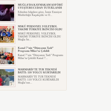
MUĞLA’DA KAYMAKAM ŞOFÖRÜ
UYUŞTURUCUDAN TUTUKLANDI
Edinilen bilgilere göre, İzmir Emniyet
Müdürlüğü Kaçakçılık ve O...
MSKÜ PERSONEL VOLEYBOL
TAKIMI TÜRKİYE İKİNCİSİ OLDU
MSKÜ PERSONEL VOLEYBOL
TAKIMI TÜRKİYE İKİNCİSİ OLDU
Muğla Sıt...
Kanal 7’nin “Dünyanın Tadı”
Programı Milas’ta Çekildi
Kanal 7’nin “Dünyanın Tadı” Programı
Milas’ta Çekildi Kanal 7...
MARMARİS’TE TUR TEKNESİ
BATTI: 110 YOLCU KURTARILDI
MARMARİS’TE TUR TEKNESİ
BATTI: 110 YOLCU KURTARILDI
Muğla’nın...
MUĞLA’YA DEV SPOR
YATIRIMI!MUĞLA ATATÜRK SPOR
SALONU İHALESİ TAMAMLANDI
MUĞLA’YA DEV SPOR
YATIRIMI!MUĞLA ATATÜRK SPOR
SALONU İHA...