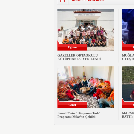
Eğitim
GAZELLER ORTAOKULU
MUĞLA
KÜTÜPHANESİ YENİLENDİ
UYUŞT
Genel
Kanal 7’nin “Dünyanın Tadı”
MARMA
Programı Milas’ta Çekildi
BATTI: