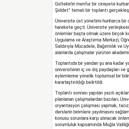
Gültekin’in menfur bir cinayete kurban
Şiddet” temalı bir toplantı gerçekleşt
Üniversite üst yönetimi hunharca bir 
harekete geçti. Üniversite yerleşkes
önlemler başta olmak üzere birçok kon
Uygulama ve Araştırma Merkezi, Öğrenc
Saldırıyla Mücadele, Bağımlılık ve Uy
alanlarda çalışmalar yürüten akademis
Toplantıda bir yandan şu ana kadar ya
üniversitenin iç ve dış paydaşları ve g
eylemlerine yönelik toplumsal bir bil
kararlaştırıldığı belirtildi.
Toplantı sonrası yapılan yazılı açıkla
planlanan çalışmalardan bazıları; Üni
oryantasyon çalışması yapmak, taciz, ş
derslerin birimlere yayılmasını sağl
konusu sorunlara karşı alınacak önle
sorumluluk kapsamında Muğla Valiliği