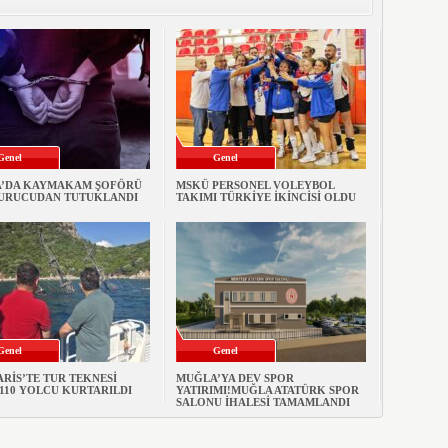
Genel
Genel
’DA KAYMAKAM ŞOFÖRÜ
MSKÜ PERSONEL VOLEYBOL
URUCUDAN TUTUKLANDI
TAKIMI TÜRKİYE İKİNCİSİ OLDU
Genel
Genel
RİS’TE TUR TEKNESİ
MUĞLA’YA DEV SPOR
 110 YOLCU KURTARILDI
YATIRIMI!MUĞLA ATATÜRK SPOR
SALONU İHALESİ TAMAMLANDI