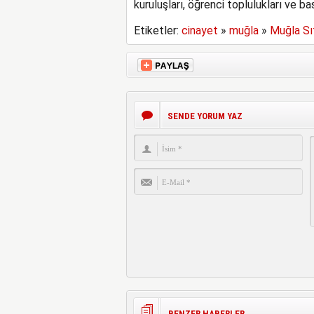
kuruluşları, öğrenci toplulukları ve ba
Etiketler:
cinayet
»
muğla
»
Muğla Sı
SENDE YORUM YAZ
BENZER HABERLER