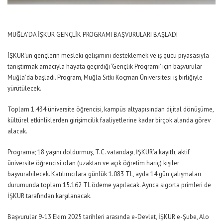
MUĞLA’DA İŞKUR GENÇLİK PROGRAMI BAŞVURULARI BAŞLADI
İŞKUR’un gençlerin mesleki gelişimini desteklemek ve iş gücü piyasasıyla
tanıştırmak amacıyla hayata geçirdiği ‘Gençlik Programı’ için başvurular
Muğla’da başladı. Program, Muğla Sıtkı Koçman Üniversitesi iş birliğiyle
yürütülecek.
Toplam 1.434 üniversite öğrencisi, kampüs altyapısından dijital dönüşüme,
kültürel etkinliklerden girişimcilik faaliyetlerine kadar birçok alanda görev
alacak.
Programa; 18 yaşını doldurmuş, T.C. vatandaşı, İŞKUR’a kayıtlı, aktif
üniversite öğrencisi olan (uzaktan ve açık öğretim hariç) kişiler
başvurabilecek. Katılımcılara günlük 1.083 TL, ayda 14 gün çalışmaları
durumunda toplam 15.162 TL ödeme yapılacak. Ayrıca sigorta primleri de
İŞKUR tarafından karşılanacak.
Başvurular 9-13 Ekim 2025 tarihleri arasında e-Devlet, İŞKUR e-Şube, Alo