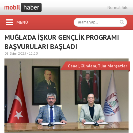
Normal Site
MENÜ
MUĞLA’DA İŞKUR GENÇLİK PROGRAMI
BAŞVURULARI BAŞLADI
09 Ekim 2025 -
12:23
Genel
,
Gündem
,
Tüm Manşetler