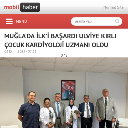
Normal Site
MENÜ
MUĞLA’DA İLK’İ BAŞARDI ULVİYE KIRLI
ÇOCUK KARDİYOLOJİ UZMANI OLDU
03 Ekim 2025 -
07:32
3 / 3