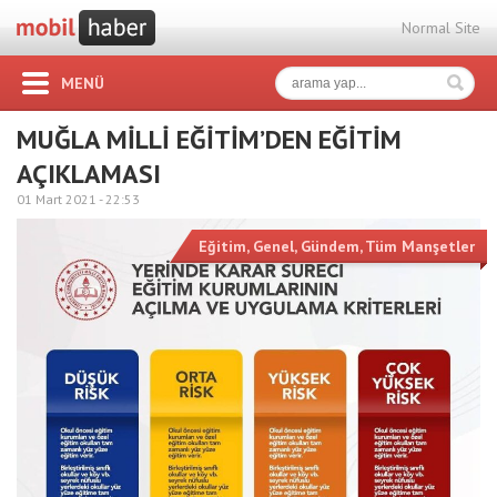
Normal Site
MENÜ
MUĞLA MİLLİ EĞİTİM’DEN EĞİTİM
AÇIKLAMASI
01 Mart 2021 -
22:53
Eğitim
,
Genel
,
Gündem
,
Tüm Manşetler