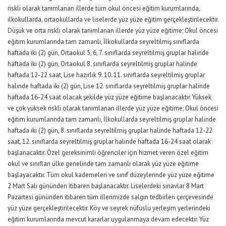
riskli olarak tanımlanan illerde tüm okul öncesi eğitim kurumlarında,
ilkokullarda, ortaokullarda ve liselerde yüz yüze eğitim gerçekleştirilecektir.
Düşük ve orta riskli olarak tanımlanan illerde yüz yüze eğitime; Okul öncesi
eğitim kurumlarında tam zamanlı, İlkokullarda seyreltilmiş sınıflarda
haftada iki (2) gün, Ortaokul 5, 6, 7. sınıflarda seyreltilmiş gruplar halinde
haftada iki (2) gün, Ortaokul 8. sınıflarda seyreltilmiş gruplar halinde
haftada 12-22 saat, Lise hazırlık 9. 10. 11. sınıflarda seyreltilmiş gruplar
halinde haftada iki (2) gün, Lise 12. sınıflarda seyreltilmiş gruplar halinde
haftada 16-24 saat olacak şekilde yüz yüze eğitime başlanacaktır. Yüksek
ve çok yüksek riskli olarak tanımlanan illerde yüz yüze eğitime; Okul öncesi
eğitim kurumlarında tam zamanlı, İlkokullarda seyreltilmiş gruplar halinde
haftada iki (2) gün, 8. sınıflarda seyreltilmiş gruplar halinde haftada 12-22
saat, 12. sınıflarda seyreltilmiş gruplar halinde haftada 16-24 saat olarak
başlanacaktır. Özel gereksinimli öğrenciler için hizmet veren özel eğitim
okul ve sınıfları ülke genelinde tam zamanlı olarak yüz yüze eğitime
başlayacaktır. Tüm okul kademeleri ve sınıf düzeylerinde yüz yüze eğitime
2 Mart Salı gününden itibaren başlanacaktır. Liselerdeki sınavlar 8 Mart
Pazartesi gününden itibaren tüm illerimizde salgın tedbirleri çerçevesinde
yüz yüze gerçekleştirilecektir. Köy ve seyrek nüfuslu yerleşim yerlerindeki
eğitim kurumlarında mevcut kararlar uygulanmaya devam edecektir. Yüz