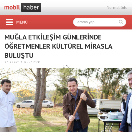
Normal Site
MENÜ
MUĞLA ETKİLEŞİM GÜNLERİNDE
ÖĞRETMENLER KÜLTÜREL MİRASLA
BULUŞTU
23 Kasım 2025 -
12:20
1 / 6