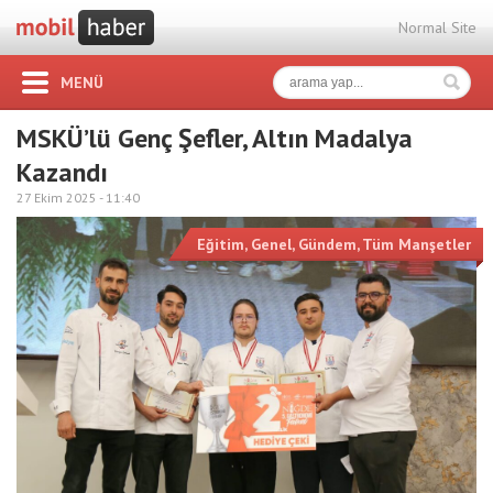
Normal Site
MENÜ
MSKÜ’lü Genç Şefler, Altın Madalya
Kazandı
27 Ekim 2025 -
11:40
Eğitim
,
Genel
,
Gündem
,
Tüm Manşetler