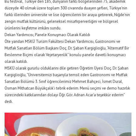
Bu festival, Türkiye’den 185, dünyanın farklı bölgelerinden 75, akademik
düzeyde 40 olmak üzere toplam 300 civarında duayen şefleri, Türkiye’nin
farklı illerinden üniversite ve lise öğrencilerini bir araya getirerek, Niğde’nin
zengin mutfak kültürünü, geleneksel misafirperverliğini ve bölgesel
ürünlerini keşfetme imkânı sundu.
Dekan Yardımcısı, Panele Konuşmacı Olarak Katıldı
Öte yandan MSKÜ Turizm Fakültesi Dekan Yardımcısı, Gastronomi ve
Mutfak Sanatları Bölüm Başkanı Doç. Dr. Şaban Kargiglioğlu, “Alternatif Bir
Beslenme Biçimi olarak Vejetaryenlik” konulu panele davetli konuşmacı
olarak katıldı.
MSKÜ olarak gururlu olduklarını dile getiren Öğretim Üyesi Doç. Dr. Şaban
Kargiglioğlu, “Üniversitemizi başarıyla temsil eden Gastronomi ve Mutfak
Sanatları Bölümü 3. Sınıf öğrencilerimiz Mehmet Bahçeci, İsmet Dural,
Osman Mithatcan Büyükçalık’ı tebrik ederim. Menü seçimi ve demo hazırlık
sürecindeki katkılarından dolayı Öğr. Gör. Adnan Acar’a teşekkür ederim”
dedi.