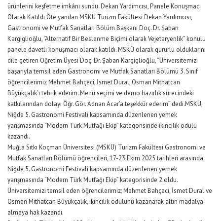
ürünlerini keşfetme imkânı sundu. Dekan Yardımcısı, Panele Konuşmacı
Olarak Katıldı Öte yandan MSKÜ Turizm Fakültesi Dekan Yardımcısı,
Gastronomi ve Mutfak Sanatları Bölüm Başkanı Doç. Dr. Şaban
Kargiglioğlu, “Alternatif Bir Beslenme Biçimi olarak Vejetaryenlik” konulu
panele davetli konuşmacı olarak katıldı. MSKÜ olarak gururlu olduklarını
dile getiren Öğretim Üyesi Doç. Dr. Şaban Kargiglioğlu, “Üniversitemizi
başarıyla temsil eden Gastronomi ve Mutfak Sanatları Bölümü 3. Sınıf
öğrencilerimiz Mehmet Bahçeci, İsmet Dural, Osman Mithatcan
Büyükçalık’ı tebrik ederim. Menü seçimi ve demo hazırlık sürecindeki
katkılarından dolayı Öğr. Gör. Adnan Acar’a teşekkür ederim” dedi.MSKÜ,
Niğde 5. Gastronomi Festivali kapsamında düzenlenen yemek
yarışmasında “Modern Türk Mutfağı Ekip” kategorisinde ikincilik ödülü
kazandı.
Muğla Sıtkı Koçman Üniversitesi (MSKÜ) Turizm Fakültesi Gastronomi ve
Mutfak Sanatları Bölümü öğrencileri, 17-23 Ekim 2025 tarihleri arasında
Niğde 5. Gastronomi Festivali kapsamında düzenlenen yemek
yarışmasında “Modern Türk Mutfağı Ekip” kategorisinde 2.oldu.
Üniversitemizi temsil eden öğrencilerimiz; Mehmet Bahçeci, İsmet Dural ve
Osman Mithatcan Büyükçalık, ikincilik ödülünü kazanarak altın madalya
almaya hak kazandı.