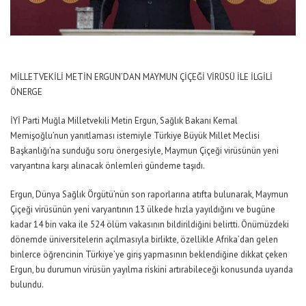
MİLLETVEKİLİ METİN ERGUN’DAN MAYMUN ÇİÇEĞİ VİRÜSÜ İLE İLGİLİ
ÖNERGE
İYİ Parti Muğla Milletvekili Metin Ergun, Sağlık Bakanı Kemal
Memişoğlu’nun yanıtlaması istemiyle Türkiye Büyük Millet Meclisi
Başkanlığı’na sunduğu soru önergesiyle, Maymun Çiçeği virüsünün yeni
varyantına karşı alınacak önlemleri gündeme taşıdı.
Ergun, Dünya Sağlık Örgütü’nün son raporlarına atıfta bulunarak, Maymun
Çiçeği virüsünün yeni varyantının 13 ülkede hızla yayıldığını ve bugüne
kadar 14 bin vaka ile 524 ölüm vakasının bildirildiğini belirtti. Önümüzdeki
dönemde üniversitelerin açılmasıyla birlikte, özellikle Afrika’dan gelen
binlerce öğrencinin Türkiye’ye giriş yapmasının beklendiğine dikkat çeken
Ergun, bu durumun virüsün yayılma riskini artırabileceği konusunda uyarıda
bulundu.