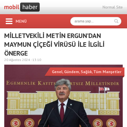
Normal Site
MENÜ
MİLLETVEKİLİ METİN ERGUN’DAN
MAYMUN ÇİÇEĞİ VİRÜSÜ İLE İLGİLİ
ÖNERGE
20 Ağustos 2024 -
13:10
Genel
,
Gündem
,
Sağlık
,
Tüm Manşetler