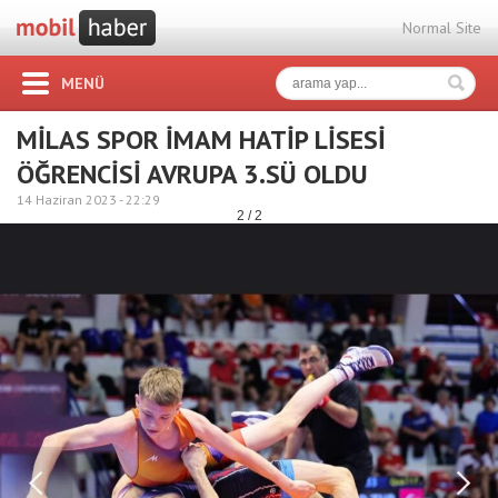
Normal Site
MENÜ
MİLAS SPOR İMAM HATİP LİSESİ
ÖĞRENCİSİ AVRUPA 3.SÜ OLDU
14 Haziran 2023 -
22:29
2 / 2