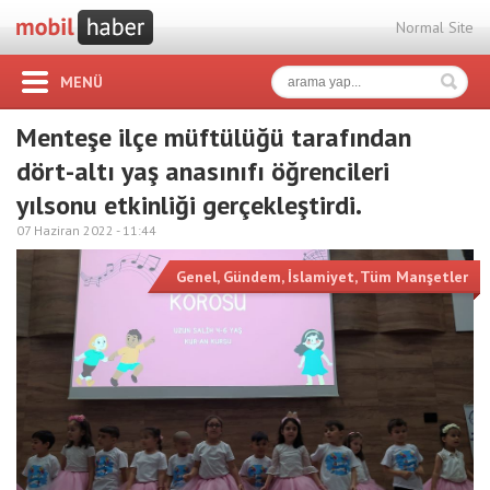
Normal Site
MENÜ
Menteşe ilçe müftülüğü tarafından
dört-altı yaş anasınıfı öğrencileri
yılsonu etkinliği gerçekleştirdi.
07 Haziran 2022 -
11:44
Genel
,
Gündem
,
İslamiyet
,
Tüm Manşetler