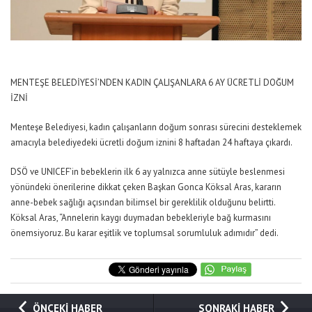
MENTEŞE BELEDİYESİ’NDEN KADIN ÇALIŞANLARA 6 AY ÜCRETLİ DOĞUM
İZNİ
Menteşe Belediyesi, kadın çalışanların doğum sonrası sürecini desteklemek
amacıyla belediyedeki ücretli doğum iznini 8 haftadan 24 haftaya çıkardı.
DSÖ ve UNICEF’in bebeklerin ilk 6 ay yalnızca anne sütüyle beslenmesi
yönündeki önerilerine dikkat çeken Başkan Gonca Köksal Aras, kararın
anne-bebek sağlığı açısından bilimsel bir gereklilik olduğunu belirtti.
Köksal Aras, “Annelerin kaygı duymadan bebekleriyle bağ kurmasını
önemsiyoruz. Bu karar eşitlik ve toplumsal sorumluluk adımıdır” dedi.
ÖNCEKİ HABER
SONRAKİ HABER