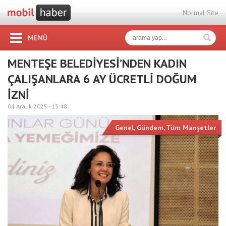
Normal Site
MENÜ
MENTEŞE BELEDİYESİ’NDEN KADIN
ÇALIŞANLARA 6 AY ÜCRETLİ DOĞUM
İZNİ
04 Aralık 2025 -
13:48
Genel
,
Gündem
,
Tüm Manşetler