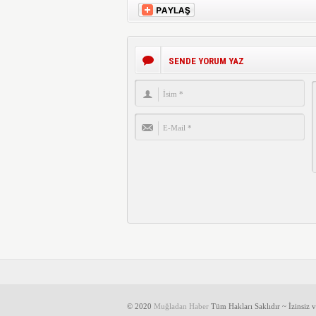
SENDE YORUM YAZ
© 2020
Muğladan Haber
Tüm Hakları Saklıdır ~ İzinsiz 