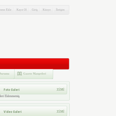
itene Ekle
Kayıt Ol
Giriş
Künye
İletişim
Durumu
Gazete Manşetleri
Foto Galeri
TÜMÜ
leri Eklenmemiş
Video Galeri
TÜMÜ