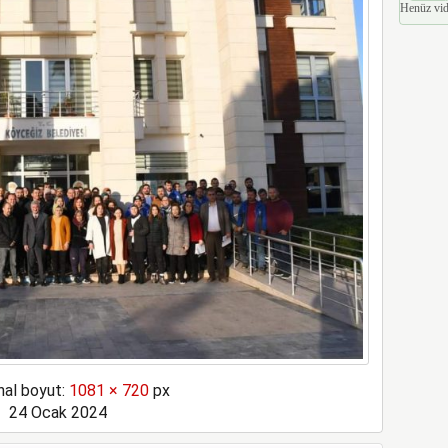
Henüz vid
inal boyut:
1081 × 720
px
24 Ocak 2024