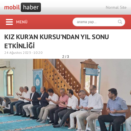
Normal Site
MENÜ
KIZ KUR’AN KURSU’NDAN YIL SONU
ETKİNLİĞİ
24 Ağustos 2023 -
10:20
2 / 3