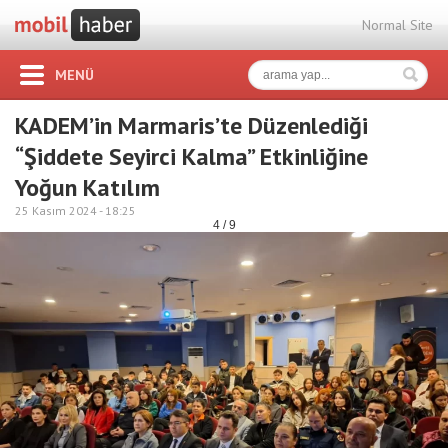
Normal Site
MENÜ
KADEM’in Marmaris’te Düzenlediği
“Şiddete Seyirci Kalma” Etkinliğine
Yoğun Katılım
25 Kasım 2024 -
18:25
4 / 9