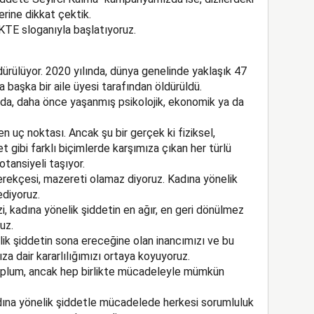
erine dikkat çektik.
KTE sloganıyla başlatıyoruz.
ürülüyor. 2020 yılında, dünya genelinde yaklaşık 47
a başka bir aile üyesi tarafından öldürüldü.
nda, daha önce yaşanmış psikolojik, ekonomik ya da
en uç noktası. Ancak şu bir gerçek ki fiziksel,
et gibi farklı biçimlerde karşımıza çıkan her türlü
ansiyeli taşıyor.
rekçesi, mazereti olamaz diyoruz. Kadına yönelik
ediyoruz.
, kadına yönelik şiddetin en ağır, en geri dönülmez
uz.
elik şiddetin sona ereceğine olan inancımızı ve bu
a dair kararlılığımızı ortaya koyuyoruz.
 toplum, ancak hep birlikte mücadeleyle mümkün
dına yönelik şiddetle mücadelede herkesi sorumluluk