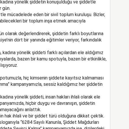
 kadına yönelik şiddetin konuşulduğu ve şiddetle
r gün.
le mücadelede eden bir sivil toplum kuruluşu. Bizler,
abilecekleri bir toplum inşa etmek amacıyla
n olarak değerlendirerek, şiddetin farklı boyutlarına
iye’nin dört bir yanında eğitimler veriyor, farkındalık
kadına yönelik şiddeti farklı açılardan ele aldığımız
alarda, bazen bir kamu spotuyla, bazen bir etkinlikle,
ışıyoruz.
potumuzla, hiç kimsenin şiddete kayıtsız kalmaması
umma” kampanyamızla, sessiz kaldığımız her şiddetin
dına yönelik şiddeti, insan hakları ihlali olarak ele
panyamızda, hiçbir duygu ve davranışın, şiddetin
mayacağını anlattık.
in hak ihlali ve bir şiddet türü olduğuna dikkat çektik.
loganıyla “6284 Sayılı Kanunla, Şiddet Mağdurları
iddete Seyirci Kalma” kampanyamızda ise, dizilerdeki