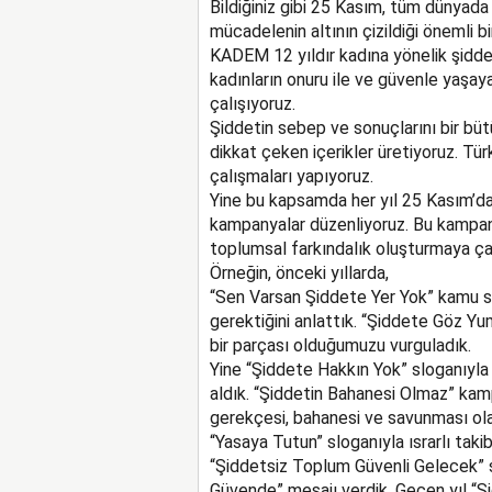
Bildiğiniz gibi 25 Kasım, tüm dünyada
mücadelenin altının çizildiği önemli bi
KADEM 12 yıldır kadına yönelik şiddet
kadınların onuru ile ve güvenle yaşay
çalışıyoruz.
Şiddetin sebep ve sonuçlarını bir bütü
dikkat çeken içerikler üretiyoruz. Türk
çalışmaları yapıyoruz.
Yine bu kapsamda her yıl 25 Kasım’da, 
kampanyalar düzenliyoruz. Bu kampany
toplumsal farkındalık oluşturmaya çal
Örneğin, önceki yıllarda,
“Sen Varsan Şiddete Yer Yok” kamu s
gerektiğini anlattık. “Şiddete Göz Y
bir parçası olduğumuzu vurguladık.
Yine “Şiddete Hakkın Yok” sloganıyla ka
aldık. “Şiddetin Bahanesi Olmaz” kam
gerekçesi, bahanesi ve savunması ola
“Yasaya Tutun” sloganıyla ısrarlı takib
“Şiddetsiz Toplum Güvenli Gelecek” s
Güvende” mesajı verdik. Geçen yıl “Ş