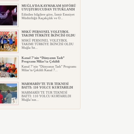
MUĞLA’DA KAYMAKAM ŞOFÖRÜ
UYUŞTURUCUDAN TUTUKLANDI
Edinilen bilgilere göre, İzmir Emniyet
Müdürlüğü Kaçakçılık ve O...
MSKÜ PERSONEL VOLEYBOL
TAKIMI TÜRKİYE İKİNCİSİ OLDU
MSKÜ PERSONEL VOLEYBOL
TAKIMI TÜRKİYE İKİNCİSİ OLDU
Muğla Sıt...
Kanal 7’nin “Dünyanın Tadı”
Programı Milas’ta Çekildi
Kanal 7’nin “Dünyanın Tadı” Programı
Milas’ta Çekildi Kanal 7...
MARMARİS’TE TUR TEKNESİ
BATTI: 110 YOLCU KURTARILDI
MARMARİS’TE TUR TEKNESİ
BATTI: 110 YOLCU KURTARILDI
Muğla’nın...
MUĞLA’YA DEV SPOR
YATIRIMI!MUĞLA ATATÜRK SPOR
SALONU İHALESİ TAMAMLANDI
MUĞLA’YA DEV SPOR
YATIRIMI!MUĞLA ATATÜRK SPOR
SALONU İHA...