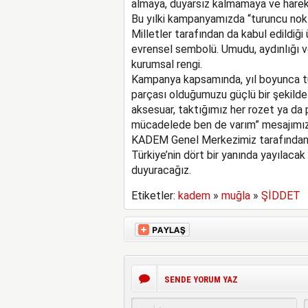
almaya, duyarsız kalmamaya ve hare
Bu yılki kampanyamızda “turuncu nokt
Milletler tarafından da kabul edildiğ
evrensel sembolü. Umudu, aydınlığı 
kurumsal rengi.
Kampanya kapsamında, yıl boyunca tu
parçası olduğumuzu güçlü bir şekilde
aksesuar, taktığımız her rozet ya da 
mücadelede ben de varım” mesajımızı
KADEM Genel Merkezimiz tarafından ba
Türkiye’nin dört bir yanında yayılaca
duyuracağız.
Etiketler:
kadem
»
muğla
»
ŞİDDET
SENDE YORUM YAZ