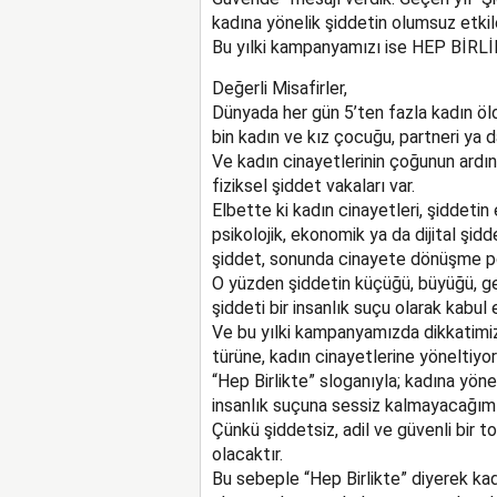
kadına yönelik şiddetin olumsuz etkil
Bu yılki kampanyamızı ise HEP BİRLİ
Değerli Misafirler,
Dünyada her gün 5’ten fazla kadın öld
bin kadın ve kız çocuğu, partneri ya d
Ve kadın cinayetlerinin çoğunun ardı
fiziksel şiddet vakaları var.
Elbette ki kadın cinayetleri, şiddetin 
psikolojik, ekonomik ya da dijital şidd
şiddet, sonunda cinayete dönüşme pot
O yüzden şiddetin küçüğü, büyüğü, ge
şiddeti bir insanlık suçu olarak kabul 
Ve bu yılki kampanyamızda dikkatimizi
türüne, kadın cinayetlerine yöneltiyor
“Hep Birlikte” sloganıyla; kadına yön
insanlık suçuna sessiz kalmayacağımız
Çünkü şiddetsiz, adil ve güvenli bir
olacaktır.
Bu sebeple “Hep Birlikte” diyerek ka