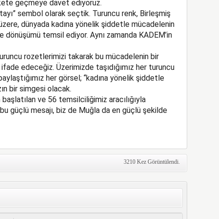
kete geçmeye davet ediyoruz.
ayı” sembol olarak seçtik. Turuncu renk, Birleşmiş
i üzere, dünyada kadına yönelik şiddetle mücadelenin
ve dönüşümü temsil ediyor. Aynı zamanda KADEM’in
runcu rozetlerimizi takarak bu mücadelenin bir
 ifade edeceğiz. Üzerimizde taşıdığımız her turuncu
paylaştığımız her görsel; “kadına yönelik şiddetle
n bir simgesi olacak.
şlatılan ve 56 temsilciliğimiz aracılığıyla
k bu güçlü mesajı, biz de Muğla da en güçlü şekilde
3210 Kez Görüntülendi.