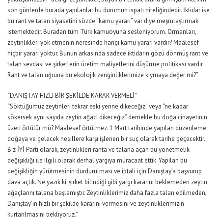
son günlerde burada yapılanlar bu durumun ispatı niteliğindedir. İktidar ise
bu rant ve talan siyasetini sözde “kamu yararı” var diye meşrulaştırmak
istemektedir. Buradan tüm Türk kamuoyuna sesleniyorum. Ormanları,
zeytinlikleri yok etmenin neresinde hangi kamu yararı vardır? Maalesef
hiçbir yararı yoktur. Bunun arkasında sadece iktidarın gözü dönmüş rant ve
talan sevdası ve şirketlerin üretim maliyetlerini düşürme politikası vardır.
Rant ve talan uğruna bu ekolojik zenginliklerimize kıymaya değer mi?”
“DANIŞTAY HIZLI BİR ŞEKİLDE KARAR VERMELİ”
“Söktüğümüz zeytinleri tekrar eski yerine dikeceğiz” veya “ne kadar
sökersek aynı sayıda zeytin ağacı dikeceğiz” demekle bu doğa cinayetinin
üzeri örtülür mü? Maalesef örtülmez. 1 Mart tarihinde yapılan düzenleme,
doğaya ve gelecek nesillere karşı işlenen bir suç olarak tarihe geçecektir.
Biz İYİ Parti olarak, zeytinlikleri ranta ve talana açan bu yönetmelik
değişikliği ile ilgili olarak derhal yargıya müracaat ettik. Yapılan bu
değişikliğin yürütmesinin durdurulması ve iptali için Danıştay’a başvurup
dava açtık. Ne yazık ki, şirket bilindiği gibi yargı kararını beklemeden zeytin
ağaçlarını talana başlamıştır. Zeytinliklerimiz daha fazla talan edilmeden,
Danıştay’ın hızlı bir şekilde kararını vermesini ve zeytinliklerimizin
kurtarılmasını bekliyoruz.”