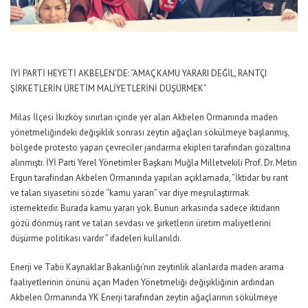
İYİ PARTİ HEYETİ AKBELEN’DE: “AMAÇ KAMU YARARI DEĞİL, RANTÇI
ŞİRKETLERİN ÜRETİM MALİYETLERİNİ DÜŞÜRMEK”
Milas İlçesi İkizköy sınırları içinde yer alan Akbelen Ormanında maden
yönetmeliğindeki değişiklik sonrası zeytin ağaçları sökülmeye başlanmış,
bölgede protesto yapan çevreciler jandarma ekipleri tarafından gözaltına
alınmıştı. İYİ Parti Yerel Yönetimler Başkanı Muğla Milletvekili Prof. Dr. Metin
Ergun tarafından Akbelen Ormanında yapılan açıklamada, “İktidar bu rant
ve talan siyasetini sözde “kamu yararı” var diye meşrulaştırmak
istemektedir. Burada kamu yararı yok. Bunun arkasında sadece iktidarın
gözü dönmüş rant ve talan sevdası ve şirketlerin üretim maliyetlerini
düşürme politikası vardır ” ifadeleri kullanıldı.
Enerji ve Tabii Kaynaklar Bakanlığı’nın zeytinlik alanlarda maden arama
faaliyetlerinin önünü açan Maden Yönetmeliği değişikliğinin ardından
Akbelen Ormanında YK Enerji tarafından zeytin ağaçlarının sökülmeye