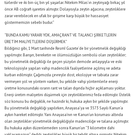
türlerdir ve iki bin-üç bin yıl yaşarlar. Nitekim Milas’ın zeytinyağı birkaç yıl
önce AB coğrafi işaretini almıştır. Dolayısıyla zeytin ağacına, zeytinliklere
zarar verebilecek en ufak bir girişime karşı büyük bir hassasiyet
göstermemizin sebebi budur.”
“BUNDA KAMU YARARI YOK, AMAÇ RANT VE TALANCI ŞİRKETLERİN
ÜRETİM MALİYETLERİNİ DÜŞÜRMEK”
Bildiğiniz gibi, 1 Mart tarihinde Resmî Gazete’de bir yönetmelik değişikliği
yapılmıştır. Barışın, bereketin ve ölümsüzlüğün sembolü olan zeytinlikler;
bu yönetmelik değişikliği ile geçen yüzyılın demode anlayışıyla ve eski
teknolojisiyle yapılan vahşi madencilik faaliyetlerine açılmış ve adeta
kurban edilmiştir. Çağımızda çevreyle dost, ekolojiye ve tabiata zarar
vermeyen yol ve yöntem varken, bu şekilde vahşi yöntemlerle enerji
üretme konusundaki ısrarın rant ve talan dışında hiçbir açıklaması yoktur.
Enerji üretim maliyetini düşürmek için zeytinliklerimiz feda edilmiştir. Üstelik
söz konusu bu değişiklik, ne hazindir ki, hukuka aykırı bir şekilde yapılmıştır.
Bu yönetmelik değişikliği yapılırken, Anayasa’ya ve 3573 Sayılı Kanun’a
aykırı hareket edilmiştir. Yani Anayasa’nın ve Kanun’un koruması altında
olan zeytinlikler yönetmelik değişikliğiyle madenciliğe ve talana açılmıştır.
Bu hukuka aykırı düzenlemeden sonra Kanun’un “3 kilometre dahi
yaklaşamazsın” dediği zeytinlikler, büyük bir tehdit altına girmiştir. Nitekim