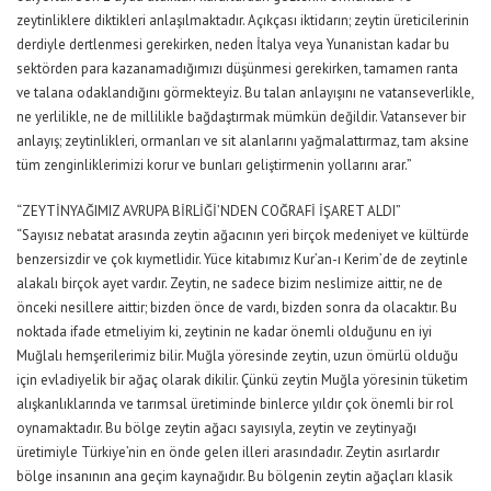
zeytinliklere diktikleri anlaşılmaktadır. Açıkçası iktidarın; zeytin üreticilerinin
derdiyle dertlenmesi gerekirken, neden İtalya veya Yunanistan kadar bu
sektörden para kazanamadığımızı düşünmesi gerekirken, tamamen ranta
ve talana odaklandığını görmekteyiz. Bu talan anlayışını ne vatanseverlikle,
ne yerlilikle, ne de millilikle bağdaştırmak mümkün değildir. Vatansever bir
anlayış; zeytinlikleri, ormanları ve sit alanlarını yağmalattırmaz, tam aksine
tüm zenginliklerimizi korur ve bunları geliştirmenin yollarını arar.”
“ZEYTİNYAĞIMIZ AVRUPA BİRLİĞİ’NDEN COĞRAFİ İŞARET ALDI”
“Sayısız nebatat arasında zeytin ağacının yeri birçok medeniyet ve kültürde
benzersizdir ve çok kıymetlidir. Yüce kitabımız Kur’an-ı Kerim’de de zeytinle
alakalı birçok ayet vardır. Zeytin, ne sadece bizim neslimize aittir, ne de
önceki nesillere aittir; bizden önce de vardı, bizden sonra da olacaktır. Bu
noktada ifade etmeliyim ki, zeytinin ne kadar önemli olduğunu en iyi
Muğlalı hemşerilerimiz bilir. Muğla yöresinde zeytin, uzun ömürlü olduğu
için evladiyelik bir ağaç olarak dikilir. Çünkü zeytin Muğla yöresinin tüketim
alışkanlıklarında ve tarımsal üretiminde binlerce yıldır çok önemli bir rol
oynamaktadır. Bu bölge zeytin ağacı sayısıyla, zeytin ve zeytinyağı
üretimiyle Türkiye’nin en önde gelen illeri arasındadır. Zeytin asırlardır
bölge insanının ana geçim kaynağıdır. Bu bölgenin zeytin ağaçları klasik