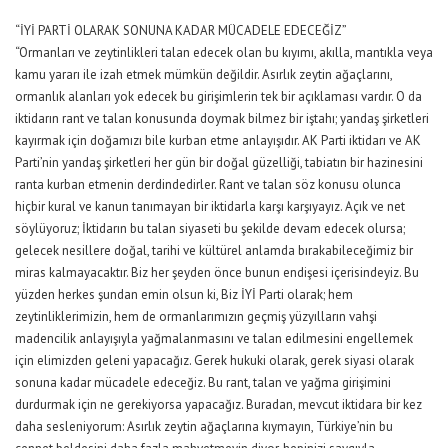
“İYİ PARTİ OLARAK SONUNA KADAR MÜCADELE EDECEĞİZ”
“Ormanları ve zeytinlikleri talan edecek olan bu kıyımı, akılla, mantıkla veya
kamu yararı ile izah etmek mümkün değildir. Asırlık zeytin ağaçlarını,
ormanlık alanları yok edecek bu girişimlerin tek bir açıklaması vardır. O da
iktidarın rant ve talan konusunda doymak bilmez bir iştahı; yandaş şirketleri
kayırmak için doğamızı bile kurban etme anlayışıdır. AK Parti iktidarı ve AK
Parti’nin yandaş şirketleri her gün bir doğal güzelliği, tabiatın bir hazinesini
ranta kurban etmenin derdindedirler. Rant ve talan söz konusu olunca
hiçbir kural ve kanun tanımayan bir iktidarla karşı karşıyayız. Açık ve net
söylüyoruz; İktidarın bu talan siyaseti bu şekilde devam edecek olursa;
gelecek nesillere doğal, tarihi ve kültürel anlamda bırakabileceğimiz bir
miras kalmayacaktır. Biz her şeyden önce bunun endişesi içerisindeyiz. Bu
yüzden herkes şundan emin olsun ki, Biz İYİ Parti olarak; hem
zeytinliklerimizin, hem de ormanlarımızın geçmiş yüzyılların vahşi
madencilik anlayışıyla yağmalanmasını ve talan edilmesini engellemek
için elimizden geleni yapacağız. Gerek hukuki olarak, gerek siyasi olarak
sonuna kadar mücadele edeceğiz. Bu rant, talan ve yağma girişimini
durdurmak için ne gerekiyorsa yapacağız. Buradan, mevcut iktidara bir kez
daha sesleniyorum: Asırlık zeytin ağaçlarına kıymayın, Türkiye’nin bu