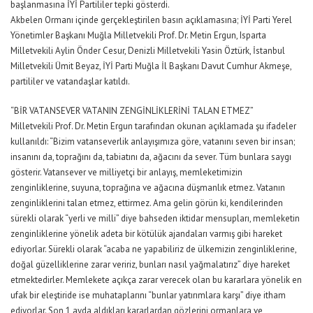
başlanmasına İYİ Partililer tepki gösterdi.
Akbelen Ormanı içinde gerçekleştirilen basın açıklamasına; İYİ Parti Yerel
Yönetimler Başkanı Muğla Milletvekili Prof. Dr. Metin Ergun, Isparta
Milletvekili Aylin Önder Cesur, Denizli Milletvekili Yasin Öztürk, İstanbul
Milletvekili Ümit Beyaz, İYİ Parti Muğla İl Başkanı Davut Cumhur Akmeşe,
partililer ve vatandaşlar katıldı.
“BİR VATANSEVER VATANIN ZENGİNLİKLERİNİ TALAN ETMEZ”
Milletvekili Prof. Dr. Metin Ergun tarafından okunan açıklamada şu ifadeler
kullanıldı: “Bizim vatanseverlik anlayışımıza göre, vatanını seven bir insan;
insanını da, toprağını da, tabiatını da, ağacını da sever. Tüm bunlara saygı
gösterir. Vatansever ve milliyetçi bir anlayış, memleketimizin
zenginliklerine, suyuna, toprağına ve ağacına düşmanlık etmez. Vatanın
zenginliklerini talan etmez, ettirmez. Ama gelin görün ki, kendilerinden
sürekli olarak “yerli ve milli” diye bahseden iktidar mensupları, memleketin
zenginliklerine yönelik adeta bir kötülük ajandaları varmış gibi hareket
ediyorlar. Sürekli olarak “acaba ne yapabiliriz de ülkemizin zenginliklerine,
doğal güzelliklerine zarar veririz, bunları nasıl yağmalatırız” diye hareket
etmektedirler. Memlekete açıkça zarar verecek olan bu kararlara yönelik en
ufak bir eleştiride ise muhataplarını “bunlar yatırımlara karşı” diye itham
ediyorlar. Son 1 ayda aldıkları kararlardan gözlerini ormanlara ve