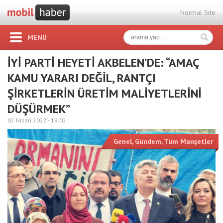
Normal Site
MENÜ
İYİ PARTİ HEYETİ AKBELEN’DE: “AMAÇ
KAMU YARARI DEĞİL, RANTÇI
ŞİRKETLERİN ÜRETİM MALİYETLERİNİ
DÜŞÜRMEK”
02 Nisan 2022 -
19:02
Genel
,
Gündem
,
Tüm Manşetler