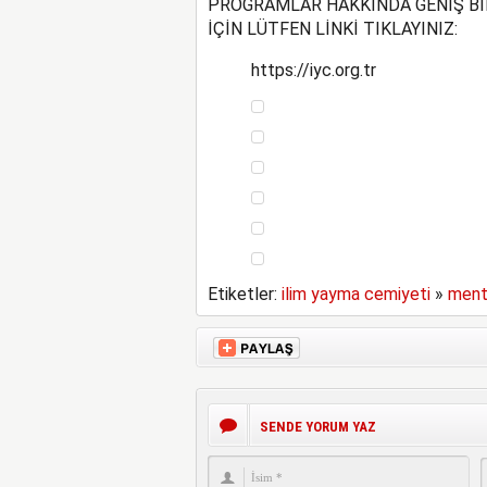
PROGRAMLAR HAKKINDA GENİŞ B
İÇİN LÜTFEN LİNKİ TIKLAYINIZ:
https://iyc.org.tr
Etiketler:
ilim yayma cemiyeti
»
ment
SENDE YORUM YAZ