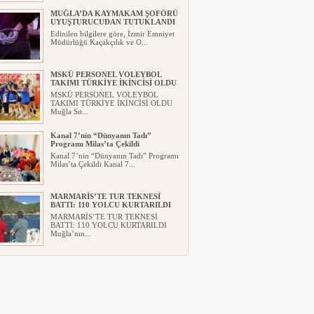
MUĞLA’DA KAYMAKAM ŞOFÖRÜ
UYUŞTURUCUDAN TUTUKLANDI
Edinilen bilgilere göre, İzmir Emniyet
Müdürlüğü Kaçakçılık ve O...
MSKÜ PERSONEL VOLEYBOL
TAKIMI TÜRKİYE İKİNCİSİ OLDU
MSKÜ PERSONEL VOLEYBOL
TAKIMI TÜRKİYE İKİNCİSİ OLDU
Muğla Sıt...
Kanal 7’nin “Dünyanın Tadı”
Programı Milas’ta Çekildi
Kanal 7’nin “Dünyanın Tadı” Programı
Milas’ta Çekildi Kanal 7...
MARMARİS’TE TUR TEKNESİ
BATTI: 110 YOLCU KURTARILDI
MARMARİS’TE TUR TEKNESİ
BATTI: 110 YOLCU KURTARILDI
Muğla’nın...
MUĞLA’YA DEV SPOR
YATIRIMI!MUĞLA ATATÜRK SPOR
SALONU İHALESİ TAMAMLANDI
MUĞLA’YA DEV SPOR
YATIRIMI!MUĞLA ATATÜRK SPOR
SALONU İHA...