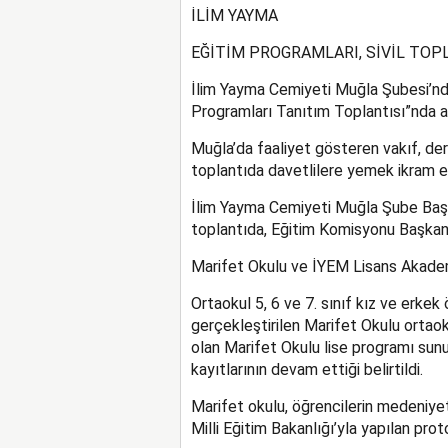
İLİM YAYMA
EĞİTİM PROGRAMLARI, SİVİL TOP
İlim Yayma Cemiyeti Muğla Şubesi’nd
Programları Tanıtım Toplantısı”nda an
Muğla’da faaliyet gösteren vakıf, der
toplantıda davetlilere yemek ikram ed
İlim Yayma Cemiyeti Muğla Şube Başka
toplantıda, Eğitim Komisyonu Başkan
Marifet Okulu ve İYEM Lisans Akadem
Ortaokul 5, 6 ve 7. sınıf kız ve erkek 
gerçekleştirilen Marifet Okulu ortaoku
olan Marifet Okulu lise programı sunum
kayıtlarının devam ettiği belirtildi.
Marifet okulu, öğrencilerin medeniyet
Milli Eğitim Bakanlığı’yla yapılan pr