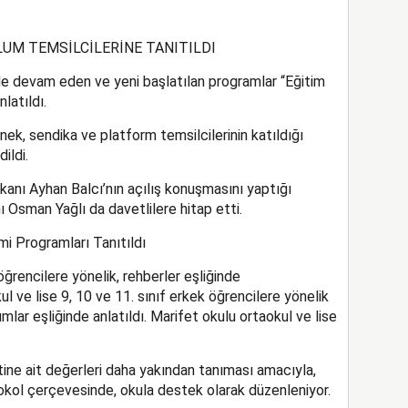
LUM TEMSİLCİLERİNE TANITILDI
e devam eden ve yeni başlatılan programlar “Eğitim
latıldı.
nek, sendika ve platform temsilcilerinin katıldığı
ildi.
nı Ayhan Balcı’nın açılış konuşmasını yaptığı
ı Osman Yağlı da davetlilere
hitap etti.
i Programları Tanıtıldı
öğrencilere yönelik, rehberler eşliğinde
l ve lise 9, 10 ve 11. sınıf erkek öğrencilere yönelik
lar eşliğinde anlatıldı. Marifet okulu ortaokul ve lise
ine ait değerleri daha yakından tanıması amacıyla,
otokol çerçevesinde, okula destek olarak düzenleniyor.