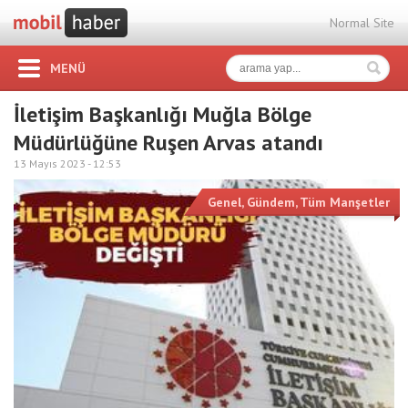
Normal Site
MENÜ
İletişim Başkanlığı Muğla Bölge
Müdürlüğüne Ruşen Arvas atandı
13 Mayıs 2023 -
12:53
Genel
,
Gündem
,
Tüm Manşetler