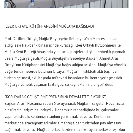
İLBER ORTAYLI KÜTÜPHANESİNİ MUĞLA’YA BAĞIŞLADI
Prof. Dr. İlber Ortaylı, Muğla Büyükşehir Belediyesi’nin Menteşe’de satın
aldığı eski Halkbank binası içinde kuracağı İlber Ortaylı Kütüphanesi ile
Muğla Kent Belleği binasında yapılacak projelere ilişkin rehberlik yapmak
üzere Muğla’ya geldi. Muğla Büyükşehir Belediye Başkanı Ahmet Aras,
Ortaylı’nın kütüphanesini Muğla’ya bağışladığını açıkladı. Muğla’ya yönelik
değerlendirmelerde bulunan Ortaylı, “Muğla’nın istikbali aklı başında
turistin gelmesi, aklı başında mütevazi insanların bu kente yerleşmesidir.
Muğla’ya yönelik yaşanan fazla göç, su kaynaklarını bitiriyor” dedi.
“KORUYARAK GELİŞTİRME PRENSİBİNİ DEVAM ETTİRİYORUZ”
Başkan Aras, “Hocamız sabah 5’te uyanarak Muğlamıza geldi. Hocamızla
bir süredir iletişim halindeydik. Hocamızın rehberliğinde bu çalışmaları
yapmak istedik. Kentimizin tarihini yansıtmak istiyoruz. Kentimizin
merkezinde atacağımız adımlarla Menteşe’den turizmden pay almasını
sağlamak istiyoruz. Muğla merkezi bizden önce koruyan herkese teşekkür