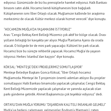
ediyoruz. Günümüzde de biz bu prensiplerle hareket ediyoruz. Halk Bankası
binasını satın aldık. Hocamız kendi kütüphanesini bize bağışladı.
Kütüphanenin ismi İlber Ortaylı olacak. Muğlamızın kalbinde bir araştırma
merkezimiz de olacak. Kültür merkezi olarak hizmet verecek” diye konuştu.
“HOCAMIZIN MUĞLA’DA YAŞAMASINI İSTİYORUZ”
Aras: “Cengiz Bektaş Kent Belleği Müzemiz çok aktif bir bölge olacak. Orası
yolların birleştiği bir kavşakta yer alıyor. Muğla Planlama Ajansı da orada
olacak. O bölgede bir de mini park yapacağız. Kültürel bir park olacak.
Hocamız bize bu süreçte rehberlik yapacak. Hocamız Muğla’da yaşasın
istiyoruz. Herkes İstanbul’dan kaçıyor” diye konuştu.
KÖKSAL: “MENTEŞE’DEKİ PROJELERİMİZ SOMUTLAŞIYOR”
Menteşe Belediye Başkanı Gonca Köksal, “İlber Ortaylı hocamız
Muğlamızda. Menteşe’de 3 projemizin önemli adımları atılıyor. Bu projeler
somutlaşıyor. Halk Bankası binamızda yapılacak çalışmalar, Cengiz Bektaş
Kent Belleği Müzemizde yapılacak çalışmalar ve yanında açılacak olan
parkı gündeme getirdik. Ahmet Başkanımıza çok teşekkür ediyoruz” dedi.
ORTAYLI’DAN MUĞLA YORUMU: “DIŞARIDAN KALİTELİ İNSANLAR GELMELİ”
Muğla’ya herkesi çağırmayın, gelmesinler. Bodrum’u Marmaris’i zaten