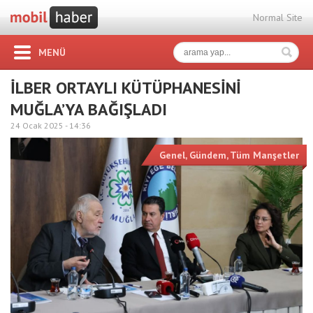
Normal Site
MENÜ
İLBER ORTAYLI KÜTÜPHANESİNİ
MUĞLA’YA BAĞIŞLADI
24 Ocak 2025 -
14:36
Genel
,
Gündem
,
Tüm Manşetler