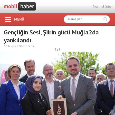
Normal Site
MENÜ
Gençliğin Sesi, Şiirin gücü Muğla2da
yankılandı
13 Mayıs 2026 -
13:05
3 / 8