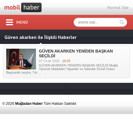
Normal Site
MENÜ
Güven akarken ile İlişkili Haberler
GÜVEN AKARKEN YENİDEN BAŞKAN
SEÇİLDİ
07 Ocak 2026 -
18:25
GÜVEN AKARKEN YENİDEN BAŞKAN SEÇİLDİ Muğla
Yiyecek Maddeleri Yapanlar ve Satanlar Esnaf Odası
Başkanlık seçimi, Tür ...
© 2026
Muğladan Haber
Tüm Hakları Saklıdır.