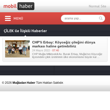
Normal Site
MENÜ
ÇİLEK ile İlişkili Haberler
CHP’li Erbay: Köyceğiz çileğini dünya
markası haline getirebiliriz
24 Mayıs 2022 -
07:40
CHP Muğla Milletvekili Av. Burak Erbay, Muğla’nın Köyceğiz
ilçesindeki çilek üretiminin ülke ekonomisine büyük kat ...
© 2026
Muğladan Haber
Tüm Hakları Saklıdır.