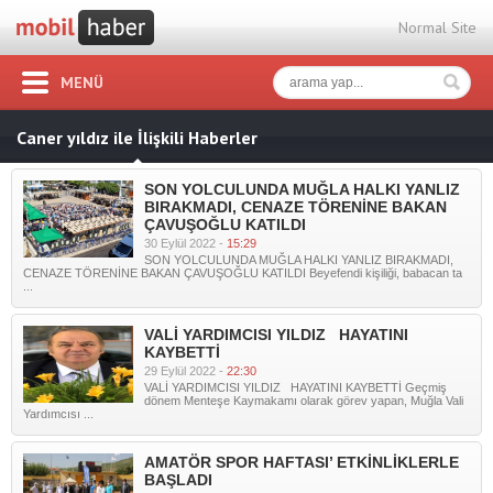
Normal Site
MENÜ
Caner yıldız ile İlişkili Haberler
SON YOLCULUNDA MUĞLA HALKI YANLIZ
BIRAKMADI, CENAZE TÖRENİNE BAKAN
ÇAVUŞOĞLU KATILDI
30 Eylül 2022 -
15:29
SON YOLCULUNDA MUĞLA HALKI YANLIZ BIRAKMADI,
CENAZE TÖRENİNE BAKAN ÇAVUŞOĞLU KATILDI Beyefendi kişiliği, babacan ta
...
VALİ YARDIMCISI YILDIZ HAYATINI
KAYBETTİ
29 Eylül 2022 -
22:30
VALİ YARDIMCISI YILDIZ HAYATINI KAYBETTİ Geçmiş
dönem Menteşe Kaymakamı olarak görev yapan, Muğla Vali
Yardımcısı ...
AMATÖR SPOR HAFTASI’ ETKİNLİKLERLE
BAŞLADI