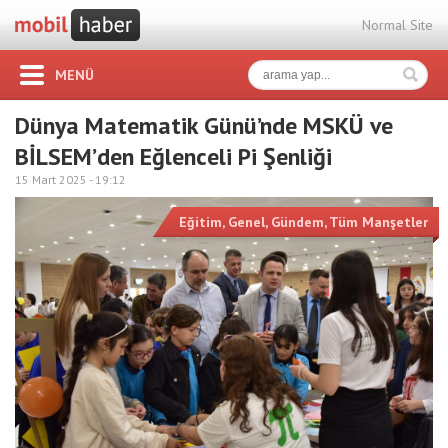
Normal Site
MENÜ
Dünya Matematik Günü’nde MSKÜ ve
BİLSEM’den Eğlenceli Pi Şenliği
15 Mart 2025 -
19:12
Eğitim
,
Genel
,
Gündem
,
Tüm Manşetler