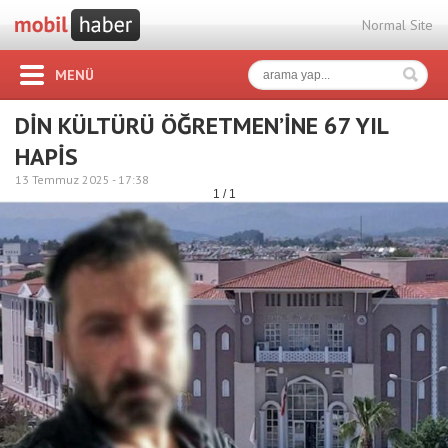
Normal Site
MENÜ
DİN KÜLTÜRÜ ÖĞRETMEN’İNE 67 YIL
HAPİS
13 Temmuz 2025 -
17:38
1 / 1