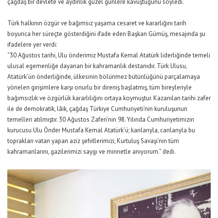
çağdaş bir devlete ve aydınlık güzel günlere kavuştuğunu söyledi.
Türk halkının özgür ve bağımsız yaşama cesaret ve kararlığını tarih
boyunca her süreçte gösterdiğini ifade eden Başkan Gümüş, mesajında şu
ifadelere yer verdi:
“30 Ağustos tarihi, Ulu önderimiz Mustafa Kemal Atatürk liderliğinde temeli
ulusal egemenliğe dayanan bir kahramanlık destanıdır. Türk Ulusu,
Atatürk’ün önderliğinde, ülkesinin bölünmez bütünlüğünü parçalamaya
yönelen girişimlere karşı onurlu bir direniş başlatmış, tüm bireyleriyle
bağımsızlık ve özgürlük kararlılığını ortaya koymuştur. Kazanılan tarihi zafer
ile de demokratik, lâik, çağdaş Türkiye Cumhuriyeti’nin kuruluşunun
temelleri atılmıştır. 30 Ağustos Zaferi’nin 98. Yılında Cumhuriyetimizin
kurucusu Ulu Önder Mustafa Kemal Atatürk’ü; kanlarıyla, canlarıyla bu
toprakları vatan yapan aziz şehitlerimizi, Kurtuluş Savaşı’nın tüm
kahramanlarını, gazilerimizi saygı ve minnetle anıyorum.” dedi.