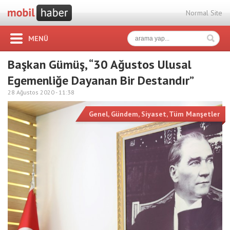
Normal Site
MENÜ
Başkan Gümüş, “30 Ağustos Ulusal
Egemenliğe Dayanan Bir Destandır”
28 Ağustos 2020 -
11:38
Genel
,
Gündem
,
Siyaset
,
Tüm Manşetler