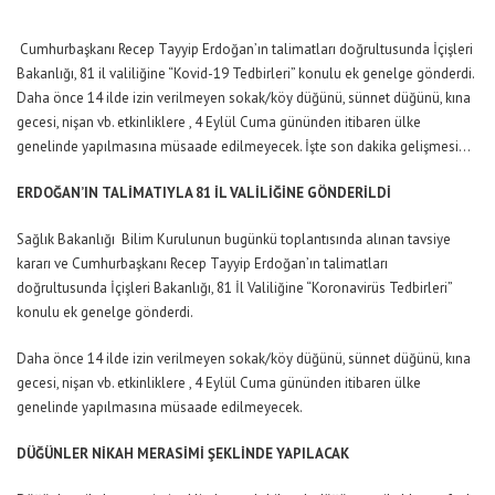
Cumhurbaşkanı Recep Tayyip Erdoğan’ın talimatları doğrultusunda İçişleri
Bakanlığı, 81 il valiliğine “Kovid-19 Tedbirleri” konulu ek genelge gönderdi.
Daha önce 14 ilde izin verilmeyen sokak/köy düğünü, sünnet düğünü, kına
gecesi, nişan vb. etkinliklere , 4 Eylül Cuma gününden itibaren ülke
genelinde yapılmasına müsaade edilmeyecek. İşte son dakika gelişmesi…
ERDOĞAN’IN TALİMATIYLA 81 İL VALİLİĞİNE GÖNDERİLDİ
Sağlık Bakanlığı Bilim Kurulunun bugünkü toplantısında alınan tavsiye
kararı ve Cumhurbaşkanı Recep Tayyip Erdoğan’ın talimatları
doğrultusunda İçişleri Bakanlığı, 81 İl Valiliğine “Koronavirüs Tedbirleri”
konulu ek genelge gönderdi.
Daha önce 14 ilde izin verilmeyen sokak/köy
düğün
ü, sünnet düğünü, kına
gecesi, nişan vb. etkinliklere , 4 Eylül Cuma gününden itibaren ülke
genelinde yapılmasına müsaade edilmeyecek.
DÜĞÜNLER NİKAH MERASİMİ ŞEKLİNDE YAPILACAK