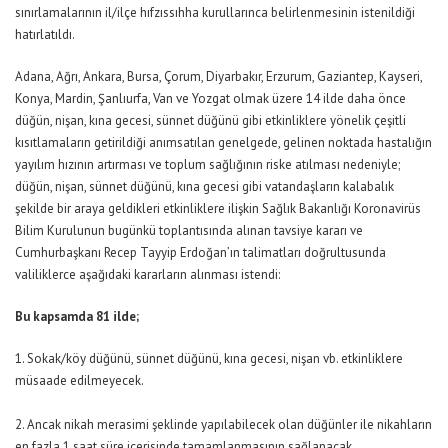
sınırlamalarının il/ilçe hıfzıssıhha kurullarınca belirlenmesinin istenildiği
hatırlatıldı.
Adana, Ağrı, Ankara, Bursa, Çorum, Diyarbakır, Erzurum, Gaziantep, Kayseri,
Konya, Mardin, Şanlıurfa, Van ve Yozgat olmak üzere 14 ilde daha önce
düğün, nişan, kına gecesi, sünnet düğünü gibi etkinliklere yönelik çeşitli
kısıtlamaların getirildiği anımsatılan genelgede, gelinen noktada hastalığın
yayılım hızının artırması ve toplum sağlığının riske atılması nedeniyle;
düğün, nişan, sünnet düğünü, kına gecesi gibi vatandaşların kalabalık
şekilde bir araya geldikleri etkinliklere ilişkin Sağlık Bakanlığı Koronavirüs
Bilim Kurulunun bugünkü toplantısında alınan tavsiye kararı ve
Cumhurbaşkanı Recep Tayyip Erdoğan’ın talimatları doğrultusunda
valiliklerce aşağıdaki kararların alınması istendi:
Bu kapsamda 81 ilde;
1. Sokak/köy düğünü, sünnet düğünü, kına gecesi, nişan vb. etkinliklere
müsaade edilmeyecek.
2. Ancak nikah merasimi şeklinde yapılabilecek olan düğünler ile nikahların
en fazla 1 saat süre içerisinde tamamlanmasının sağlanacak.