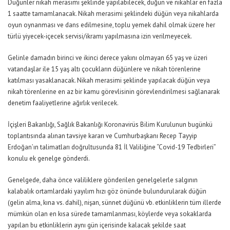
Düğünler nikah merasimi şeklinde yapılabilecek, düğün ve nikahlar en fazla
1 saatte tamamlanacak. Nikah merasimi şeklindeki düğün veya nikahlarda
oyun oynanması ve dans edilmesine, toplu yemek dahil olmak üzere her
türlü yiyecek-içecek servisi/ikramı yapılmasına izin verilmeyecek.
Gelinle damadın birinci ve ikinci derece yakını olmayan 65 yaş ve üzeri
vatandaşlar ile 15 yaş altı çocukların düğünlere ve nikah törenlerine
katılması yasaklanacak. Nikah merasimi şeklinde yapılacak düğün veya
nikah törenlerine en az bir kamu görevlisinin görevlendirilmesi sağlanarak
denetim faaliyetlerine ağırlık verilecek.
İçişleri Bakanlığı, Sağlık Bakanlığı Koronavirüs Bilim Kurulunun bugünkü
toplantısında alınan tavsiye kararı ve Cumhurbaşkanı Recep Tayyip
Erdoğan’ın talimatları doğrultusunda 81 İl Valiliğine “Covid-19 Tedbirleri”
konulu ek genelge gönderdi.
Genelgede, daha önce valiliklere gönderilen genelgelerle salgının
kalabalık ortamlardaki yayılım hızı göz önünde bulundurularak düğün
(gelin alma, kına vs. dahil), nişan, sünnet düğünü vb. etkinliklerin tüm illerde
mümkün olan en kısa sürede tamamlanması, köylerde veya sokaklarda
yapılan bu etkinliklerin aynı gün içerisinde kalacak şekilde saat