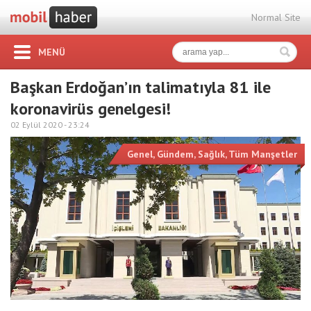
Normal Site
MENÜ
Başkan Erdoğan’ın talimatıyla 81 ile
koronavirüs genelgesi!
02 Eylül 2020 -
23:24
Genel
,
Gündem
,
Sağlık
,
Tüm Manşetler