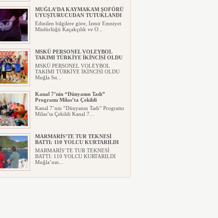
MUĞLA’DA KAYMAKAM ŞOFÖRÜ
UYUŞTURUCUDAN TUTUKLANDI
Edinilen bilgilere göre, İzmir Emniyet
Müdürlüğü Kaçakçılık ve O...
MSKÜ PERSONEL VOLEYBOL
TAKIMI TÜRKİYE İKİNCİSİ OLDU
MSKÜ PERSONEL VOLEYBOL
TAKIMI TÜRKİYE İKİNCİSİ OLDU
Muğla Sıt...
Kanal 7’nin “Dünyanın Tadı”
Programı Milas’ta Çekildi
Kanal 7’nin “Dünyanın Tadı” Programı
Milas’ta Çekildi Kanal 7...
MARMARİS’TE TUR TEKNESİ
BATTI: 110 YOLCU KURTARILDI
MARMARİS’TE TUR TEKNESİ
BATTI: 110 YOLCU KURTARILDI
Muğla’nın...
MUĞLA’YA DEV SPOR
YATIRIMI!MUĞLA ATATÜRK SPOR
SALONU İHALESİ TAMAMLANDI
MUĞLA’YA DEV SPOR
YATIRIMI!MUĞLA ATATÜRK SPOR
SALONU İHA...