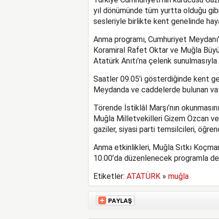
yıl dönümünde tüm yurtta olduğu gibi
sesleriyle birlikte kent genelinde hay
Anma programı, Cumhuriyet Meydanı’nd
Koramiral Rafet Oktar ve Muğla Büyü
Atatürk Anıtı’na çelenk sunulmasıyla 
Saatler 09.05’i gösterdiğinde kent ge
Meydanda ve caddelerde bulunan vatan
Törende İstiklâl Marşı’nın okunmasını
Muğla Milletvekilleri Gizem Özcan ve 
gaziler, siyasi parti temsilcileri, öğre
Anma etkinlikleri, Muğla Sıtkı Koçma
10.00’da düzenlenecek programla d
Etiketler:
ATATÜRK
»
muğla