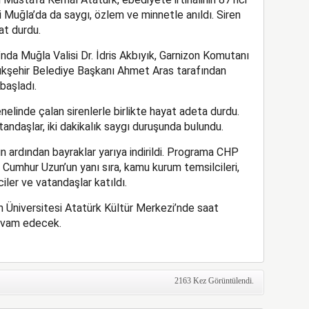
 Muğla’da da saygı, özlem ve minnetle anıldı. Siren
at durdu.
a Muğla Valisi Dr. İdris Akbıyık, Garnizon Komutanı
kşehir Belediye Başkanı Ahmet Aras tarafından
başladı.
nelinde çalan sirenlerle birlikte hayat adeta durdu.
daşlar, iki dakikalık saygı duruşunda bulundu.
n ardından bayraklar yarıya indirildi. Programa CHP
Cumhur Uzun’un yanı sıra, kamu kurum temsilcileri,
nciler ve vatandaşlar katıldı.
n Üniversitesi Atatürk Kültür Merkezi’nde saat
evam edecek.
2163 Kez Görüntülendi.