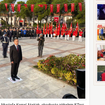
 Mustafa Kemal Atatürk, ebediyete irtihalinin 87’nci