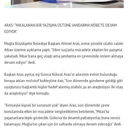
ARAS: “YAKALANAN BİR YAZIŞMA ÜSTÜNE JANDARMA NÖBETE DEVAM
EDİYOR”
Muğla Büyükşehir Belediye Başkanı Ahmet Aras, evine yönelik silahlı saldırı
ihbarı üzerine açıklama yaptı. “Siber suçlarla mücadele ekipleri bir yazışma
yakaladı. İhbar bana geç ulaştı ama jandarma ev çevresinde önlem almaya
devam ediyor” dedi.
Başkan Aras ayrıca, eşi Gonca Köksal Aras’ın ailesinin evinin bulunduğu
binaya atılan molotof kokteyline dair, “Son dönemde gündeme geldiği gibi
uyuşturucu bağlantılı kişiler hedef alınmış olabilir, şu an araştırılıyor. İki olay
da araştırılıyor” diye konuştu.
“Kimseyle kişisel bir sorunum yok” diyen Aras, son dönemde çevre
konularında etkin bir mücadele sergilediklerini belirterek, “Milas’ta
yaşananlara tepki gösterdik. Gökova’da dinamit patlatıyorlar, buna sessiz
kalamayız. Muğla’nın çıkarı için ön saflarda olmaya devam edeceğiz” dedi.