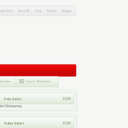
itene Ekle
Kayıt Ol
Giriş
Künye
İletişim
Durumu
Gazete Manşetleri
Foto Galeri
TÜMÜ
leri Eklenmemiş
Video Galeri
TÜMÜ