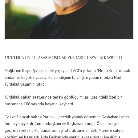
1970’LERİN ÜNLÜ TASARIMCISI NAİL YURDAKUL HAYATINI KAYBETTİ
Muğla’nın Köyceğiz ilçesinde yaşayan, 1970’li yıllarda “Moda Kralı” olarak
anılan ve birçok siyasetçi ile sanatçının terziliğini yapan modacı Nail
Yurdakul yaşamını yitirdi.
Yurdakul, sabah saatlerinde tedavi gördüğü Milas ilçesindeki özel bir
hastanede 106 yaşında hayatını kaybetti.
Evli ve 1 çocuk babası Yurdakul, terzilik yaptığı dönemde Başbakan İsmet
İnönü’yü giydirdi, Cumhurbaşkanı ve Başbakan Turgut Özal’a kurşun
geçirmez yelek dikti, ‘Sanat Güneşi’ olarak tanınan Zeki Müren’e sahne
kostümleri hazırladı, Ajda Pekkan için yaptığı ekose giysiyi ise dünya