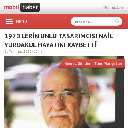
Normal Site
MENÜ
1970’LERİN ÜNLÜ TASARIMCISI NAİL
YURDAKUL HAYATINI KAYBETTİ
31 Temmuz 2023 -
12:43
Genel
,
Gündem
,
Tüm Manşetler