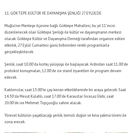
GÖKTEPE KÜLTÜR VE DAYANIŞMA ŞENLİĞİ 27 EYLÜL’DE
Muğla’nın Menteşe ilçesine bağlı Göktepe Mahallesi, bu yıl 11’incisi
düzenlenecek olan Göktepe Şenliği ile kültür ve dayanışmanın merkezi
olacak. Göktepe Kültür ve Dayanışma Derneği tarafından organize edilen
etkinlik, 27 Eylül Cumartesi günü birbirinden renkli programlarla
gerçekleştirilecek.
Şenlik, saat 10.00’da kortej yürüyüşü ile başlayacak. Ardından saat 11.00’de
protokol konuşmaları, 12.00’de ise stand ziyaretleri ile program devam
edecek.
Katılımcılar, saat 13.00’te çay kenarı etkinliklerinde bir araya gelecek. Saat
14.30’da Mesut Külahlı, saat 17.00’de Karauzlar İncesaz Ekibi, saat
20.00’de ise Mehmet Topçuoğlu sahne alacak.
Yöresel kültürün yaşatılacağı şenlik, temsili düğün ve kına yakma töreni ile
sona erecek.