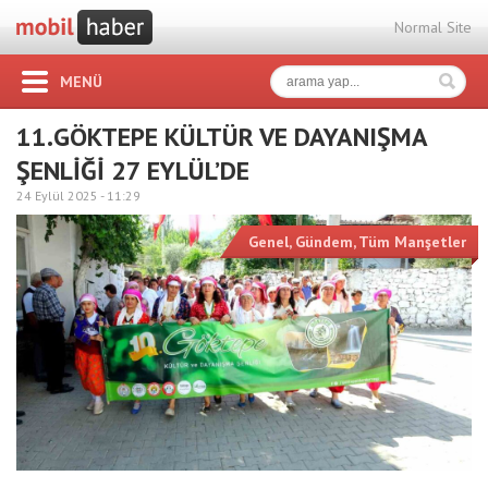
Normal Site
MENÜ
11.GÖKTEPE KÜLTÜR VE DAYANIŞMA
ŞENLİĞİ 27 EYLÜL’DE
24 Eylül 2025 -
11:29
Genel
,
Gündem
,
Tüm Manşetler